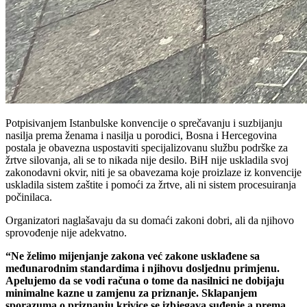
Potpisivanjem Istanbulske konvencije o sprečavanju i suzbijanju
nasilja prema ženama i nasilja u porodici, Bosna i Hercegovina
postala je obavezna uspostaviti specijalizovanu službu podrške za
žrtve silovanja, ali se to nikada nije desilo. BiH nije uskladila svoj
zakonodavni okvir, niti je sa obavezama koje proizlaze iz konvencije
uskladila sistem zaštite i pomoći za žrtve, ali ni sistem procesuiranja
počinilaca.
Organizatori naglašavaju da su domaći zakoni dobri, ali da njihovo
sprovođenje nije adekvatno.
“Ne želimo mijenjanje zakona već zakone usklađene sa
međunarodnim standardima i njihovu dosljednu primjenu.
Apelujemo da se vodi računa o tome da nasilnici ne dobijaju
minimalne kazne u zamjenu za priznanje. Sklapanjem
sporazuma o priznanju krivice se izbjegava suđenje a prema