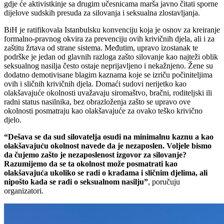
gdje će aktivistkinje sa drugim učesnicama marša javno čitati sporne
dijelove sudskih presuda za silovanja i seksualna zlostavljanja.
BiH je ratifikovala Istanbulsku konvenciju koja je osnov za kreiranje
formalno-pravnog okvira za prevenciju ovih krivičnih djela, ali i za
zaštitu žrtava od strane sistema. Međutim, upravo izostanak te
podrške je jedan od glavnih razloga zašto silovanje kao najteži oblik
seksualnog nasilja često ostaje neprijavljeno i nekažnjeno. Žene su
dodatno demotivisane blagim kaznama koje se izriču počiniteljima
ovih i sličnih krivičnih djela. Domaći sudovi nerijetko kao
olakšavajuće okolnosti uvažavaju siromaštvo, bračni, roditeljski ili
radni status nasilnika, bez obrazloženja zašto se upravo ove
okolnosti posmatraju kao olakšavajuće za ovako teško krivično
djelo.
“Dešava se da sud silovatelja osudi na minimalnu kaznu a kao
olakšavajuću okolnost navede da je nezaposlen. Voljele bismo
da čujemo zašto je nezaposlenost izgovor za silovanje?
Razumijemo da se ta okolnost može posmatrati kao
olakšavajuća ukoliko se radi o krađama i sličnim djelima, ali
nipošto kada se radi o seksualnom nasilju”
, poručuju
organizatori.