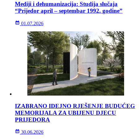
Mediji i dehumanizacija: Studija slučaja
“Prijedor april – septembar 1992. godine”
01.07.2026
IZABRANO IDEJNO RJEŠENJE BUDUĆEG
MEMORIJALA ZA UBIJENU DJECU
PRIJEDORA
30.06.2026