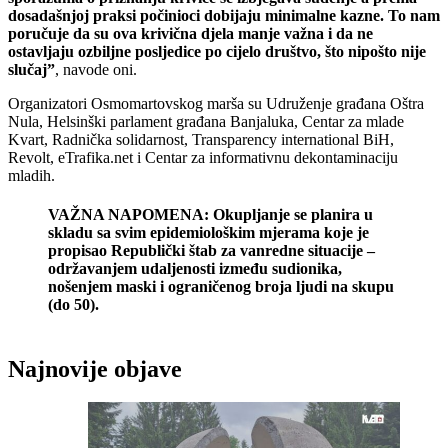
dosadašnjoj praksi počinioci dobijaju minimalne kazne. To nam
poručuje da su ova krivična djela manje važna i da ne
ostavljaju ozbiljne posljedice po cijelo društvo, što nipošto nije
slučaj”
, navode oni.
Organizatori Osmomartovskog marša su Udruženje građana Oštra
Nula, Helsinški parlament građana Banjaluka, Centar za mlade
Kvart, Radnička solidarnost, Transparency international BiH,
Revolt, eTrafika.net i Centar za informativnu dekontaminaciju
mladih.
VAŽNA NAPOMENA: Okupljanje se planira u
skladu sa svim epidemiološkim mjerama koje je
propisao Republički štab za vanredne situacije –
održavanjem udaljenosti između sudionika,
nošenjem maski i ograničenog broja ljudi na skupu
(do 50).
Najnovije objave