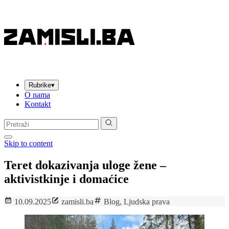
Rubrike
▾
O nama
Kontakt
Pretraga:
Skip to content
Teret dokazivanja uloge žene –
aktivistkinje i domaćice
10.09.2025
zamisli.ba
Blog
,
Ljudska prava