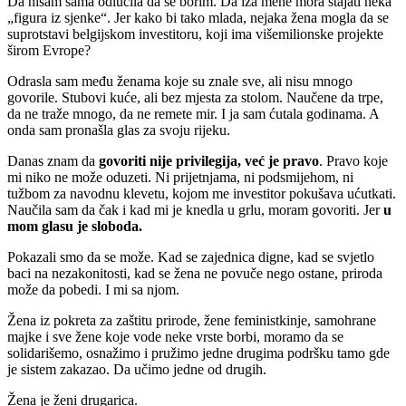
Da nisam sama odlučila da se borim. Da iza mene mora stajati neka
„figura iz sjenke“. Jer kako bi tako mlada, nejaka žena mogla da se
suprotstavi belgijskom investitoru, koji ima višemilionske projekte
širom Evrope?
Odrasla sam među ženama koje su znale sve, ali nisu mnogo
govorile. Stubovi kuće, ali bez mjesta za stolom. Naučene da trpe,
da ne traže mnogo, da ne remete mir. I ja sam ćutala godinama. A
onda sam pronašla glas za svoju rijeku.
Danas znam da
govoriti nije privilegija, već je pravo
. Pravo koje
mi niko ne može oduzeti. Ni prijetnjama, ni podsmijehom, ni
tužbom za navodnu klevetu, kojom me investitor pokušava ućutkati.
Naučila sam da čak i kad mi je knedla u grlu, moram govoriti. Jer
u
mom glasu je sloboda.
Pokazali smo da se može. Kad se zajednica digne, kad se svjetlo
baci na nezakonitosti, kad se žena ne povuče nego ostane, priroda
može da pobedi. I mi sa njom.
Žena iz pokreta za zaštitu prirode, žene feministkinje, samohrane
majke i sve žene koje vode neke vrste borbi, moramo da se
solidarišemo, osnažimo i pružimo jedne drugima podršku tamo gde
je sistem zakazao. Da učimo jedne od drugih.
Žena je ženi drugarica.