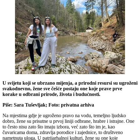
U svijetu koji se ubrzano mijenja, a prirodni resursi su ugroženi
svakodnevno, žene sve češće postaju one koje prave prve
korake u odbrani prirode, života i budućnosti.
Piše: Sara Tuševljak; Foto: privatna arhiva
Na mjestima gdje je ugroženo pravo na vodu, temeljno ljudsko
dobro, žene su prisutne u prvoj liniji odbrane, hrabre i istrajne. One
to često nisu zato što imaju izbora, već zato što im je, kao
čuvaricama doma, zdravlja porodice i zajednice, to društveno
nametnuta uloga. U patrijarhalnoj kulturi, žene su one koje