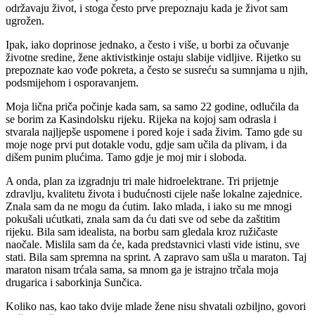
održavaju život, i stoga često prve prepoznaju kada je život sam
ugrožen.
Ipak, iako doprinose jednako, a često i više, u borbi za očuvanje
životne sredine, žene aktivistkinje ostaju slabije vidljive. Rijetko su
prepoznate kao vođe pokreta, a često se susreću sa sumnjama u njih,
podsmijehom i osporavanjem.
Moja lična priča počinje kada sam, sa samo 22 godine, odlučila da
se borim za Kasindolsku rijeku. Rijeka na kojoj sam odrasla i
stvarala najljepše uspomene i pored koje i sada živim. Tamo gde su
moje noge prvi put dotakle vodu, gdje sam učila da plivam, i da
dišem punim plućima. Tamo gdje je moj mir i sloboda.
A onda, plan za izgradnju tri male hidroelektrane. Tri prijetnje
zdravlju, kvalitetu života i budućnosti cijele naše lokalne zajednice.
Znala sam da ne mogu da ćutim. Iako mlada, i iako su me mnogi
pokušali ućutkati, znala sam da ću dati sve od sebe da zaštitim
rijeku. Bila sam idealista, na borbu sam gledala kroz ružičaste
naočale. Mislila sam da će, kada predstavnici vlasti vide istinu, sve
stati. Bila sam spremna na sprint. A zapravo sam ušla u maraton. Taj
maraton nisam trćala sama, sa mnom ga je istrajno trčala moja
drugarica i saborkinja Sunčica.
Koliko nas, kao tako dvije mlade žene nisu shvatali ozbiljno, govori