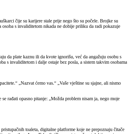
karci čije su karijere stale prije nego što su počele. Brojke su
a osoba s invaliditetom nikada ne dobije priliku da radi pokazuje
raju da plate kaznu ili da kvote ignorišu, već da angažuju osobu s
oba s invaliditetom i dalje ostaje bez posla, a sistem takvim osobama
pacitete.“ „Nazvat ćemo vas.“ „Vaše vještine su sjajne, ali nismo
nje se rađati opasno pitanje: „Možda problem nisam ja, nego moje
 pristupačnih toaleta, digitalne platforme koje ne prepoznaju čitače