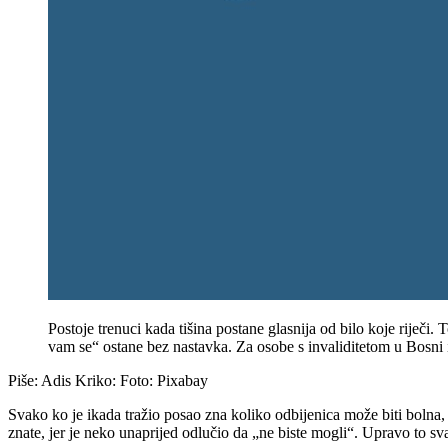
Postoje trenuci kada tišina postane glasnija od bilo koje riječ
vam se“ ostane bez nastavka. Za osobe s invaliditetom u Bosni i 
Piše: Adis Kriko: Foto: Pixabay
Svako ko je ikada tražio posao zna koliko odbijenica može biti bolna, a
znate, jer je neko unaprijed odlučio da „ne biste mogli“. Upravo to sv