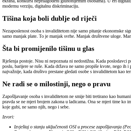
ekrana, konkursi neprilagođeni gluhonijemim osobama). U eri digitaliz
modernu verziju, digitalnu diskriminaciju.
Tišina koja boli dublje od riječi
Nezaposlenost osoba s invaliditetom nije samo pitanje ekonomske sigurn
samo manjak plate. To je manjak svrhe. Manjak društvene uloge. Manja
Šta bi promijenilo tišinu u glas
Rješenja postoje. Nisu ni nepoznata ni nedostižna. Kada poslodavci pr
poslu, barijere se ruše. Kada država ne samo propiše kvote, nego ih i 
najvažnije, kada društvo prestane gledati osobe s invaliditetom kao ter
Ne radi se o milostinji, nego o pravu
Zapošljavanje osoba s invaliditetom ne smije biti tretirano kao humani
pravda se ne mjeri brojem zakona u ladicama. Ona se mjeri time ko ima 
koje gubi, ne samo njih, nego i sebe.
Izvori:
Izvještaj o stanju uključenosti OSI u procese zapošljavanja (Peo