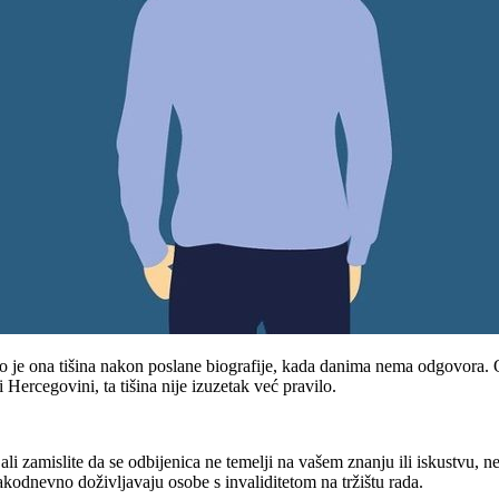
i. To je ona tišina nakon poslane biografije, kada danima nema odgovora
Hercegovini, ta tišina nije izuzetak već pravilo.
li zamislite da se odbijenica ne temelji na vašem znanju ili iskustvu, ne
akodnevno doživljavaju osobe s invaliditetom na tržištu rada.