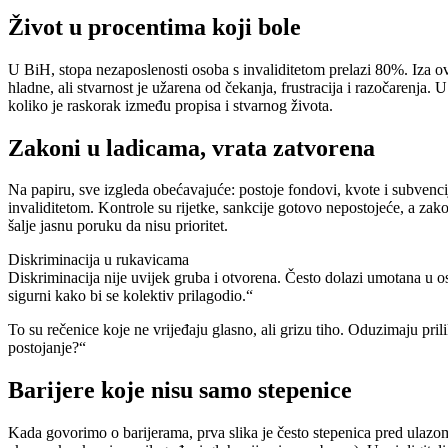
Život u procentima koji bole
U BiH, stopa nezaposlenosti osoba s invaliditetom prelazi 80%. Iza ovo
hladne, ali stvarnost je užarena od čekanja, frustracija i razočarenja
koliko je raskorak između propisa i stvarnog života.
Zakoni u ladicama, vrata zatvorena
Na papiru, sve izgleda obećavajuće: postoje fondovi, kvote i subvencij
invaliditetom. Kontrole su rijetke, sankcije gotovo nepostojeće, a zako
šalje jasnu poruku da nisu prioritet.
Diskriminacija u rukavicama
Diskriminacija nije uvijek gruba i otvorena. Često dolazi umotana u o
sigurni kako bi se kolektiv prilagodio.“
To su rečenice koje ne vrijeđaju glasno, ali grizu tiho. Oduzimaju pr
postojanje?“
Barijere koje nisu samo stepenice
Kada govorimo o barijerama, prva slika je često stepenica pred ulazom, 