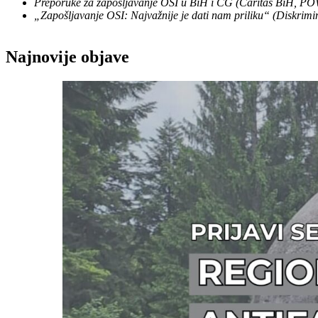
Preporuke za zapošljavanje OSI u BiH i CG (Caritas BiH, PO
„Zapošljavanje OSI: Najvažnije je dati nam priliku“ (Diskrimi
Najnovije objave