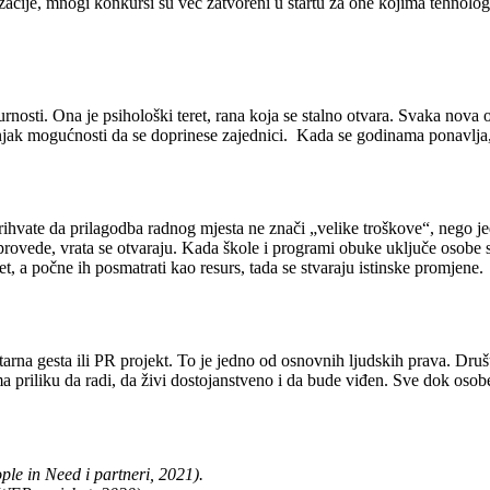
acije, mnogi konkursi su već zatvoreni u startu za one kojima tehnologi
osti. Ona je psihološki teret, rana koja se stalno otvara. Svaka nova od
k mogućnosti da se doprinese zajednici. Kada se godinama ponavlja, to
ihvate da prilagodba radnog mjesta ne znači „velike troškove“, nego je
provede, vrata se otvaraju. Kada škole i programi obuke uključe osobe s 
et, a počne ih posmatrati kao resurs, tada se stvaraju istinske promjene.
tarna gesta ili PR projekt. To je jedno od osnovnih ljudskih prava. Dru
priliku da radi, da živi dostojanstveno i da bude viđen. Sve dok osobe s
ple in Need i partneri, 2021).