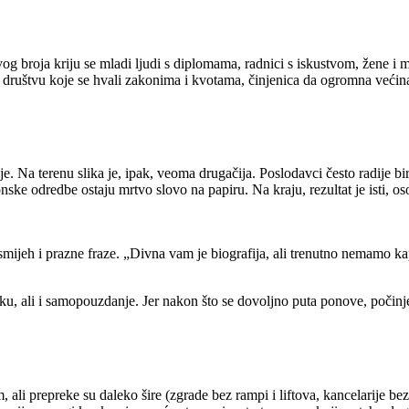
g broja kriju se mladi ljudi s diplomama, radnici s iskustvom, žene i muš
. U društvu koje se hvali zakonima i kvotama, činjenica da ogromna većin
e. Na terenu slika je, ipak, veoma drugačija. Poslodavci često radije bi
nske odredbe ostaju mrtvo slovo na papiru. Na kraju, rezultat je isti, os
smijeh i prazne fraze. „Divna vam je biografija, ali trenutno nemamo ka
iliku, ali i samopouzdanje. Jer nakon što se dovoljno puta ponove, poči
ali prepreke su daleko šire (zgrade bez rampi i liftova, kancelarije bez