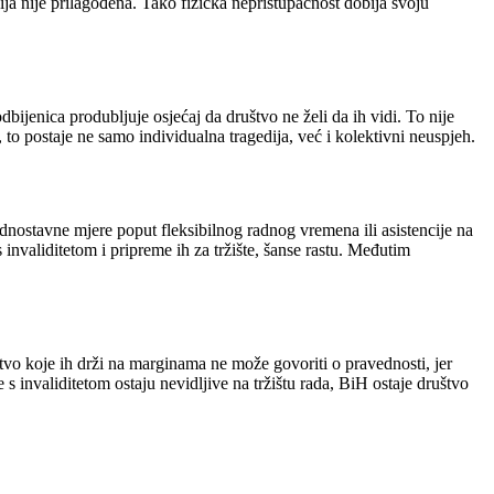
ja nije prilagođena. Tako fizička nepristupačnost dobija svoju
bijenica produbljuje osjećaj da društvo ne želi da ih vidi. To nije
 postaje ne samo individualna tragedija, već i kolektivni neuspjeh.
dnostavne mjere poput fleksibilnog radnog vremena ili asistencije na
invaliditetom i pripreme ih za tržište, šanse rastu. Međutim
štvo koje ih drži na marginama ne može govoriti o pravednosti, jer
 invaliditetom ostaju nevidljive na tržištu rada, BiH ostaje društvo