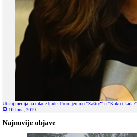
Uticaj medija na mlade ljude: Promijenimo "Zašto?" u "Kako i kada?
10 Juna, 2019
Najnovije objave