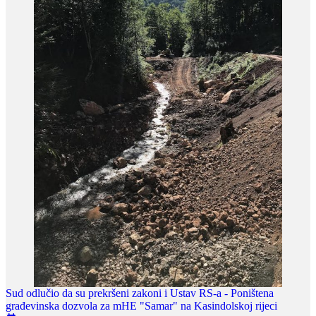
Sud odlučio da su prekršeni zakoni i Ustav RS-a - Poništena
građevinska dozvola za mHE "Samar" na Kasindolskoj rijeci