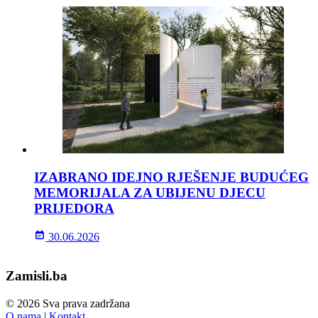
IZABRANO IDEJNO RJEŠENJE BUDUĆEG
MEMORIJALA ZA UBIJENU DJECU
PRIJEDORA
30.06.2026
Zamisli.ba
© 2026 Sva prava zadržana
O nama
|
Kontakt