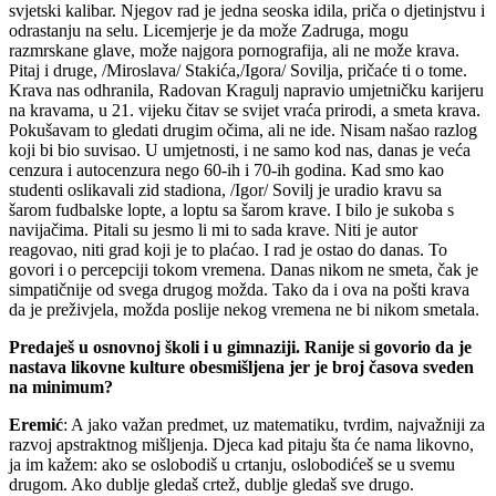
svjetski kalibar. Njegov rad je jedna seoska idila, priča o djetinjstvu i
odrastanju na selu. Licemjerje je da može Zadruga, mogu
razmrskane glave, može najgora pornografija, ali ne može krava.
Pitaj i druge, /Miroslava/ Stakića,/Igora/ Sovilja, pričaće ti o tome.
Krava nas odhranila, Radovan Kragulj napravio umjetničku karijeru
na kravama, u 21. vijeku čitav se svijet vraća prirodi, a smeta krava.
Pokušavam to gledati drugim očima, ali ne ide. Nisam našao razlog
koji bi bio suvisao. U umjetnosti, i ne samo kod nas, danas je veća
cenzura i autocenzura nego 60-ih i 70-ih godina. Kad smo kao
studenti oslikavali zid stadiona, /Igor/ Sovilj je uradio kravu sa
šarom fudbalske lopte, a loptu sa šarom krave. I bilo je sukoba s
navijačima. Pitali su jesmo li mi to sada krave. Niti je autor
reagovao, niti grad koji je to plaćao. I rad je ostao do danas. To
govori i o percepciji tokom vremena. Danas nikom ne smeta, čak je
simpatičnije od svega drugog možda. Tako da i ova na pošti krava
da je preživjela, možda poslije nekog vremena ne bi nikom smetala.
Predaješ u osnovnoj školi i u gimnaziji. Ranije si govorio da je
nastava likovne kulture obesmišljena
jer je broj časova sveden
na minimum?
Eremić
: A jako važan predmet, uz matematiku, tvrdim, najvažniji za
razvoj apstraktnog mišljenja. Djeca kad pitaju šta će nama likovno,
ja im kažem: ako se oslobodiš u crtanju, oslobodićeš se u svemu
drugom. Ako dublje gledaš crtež, dublje gledaš sve drugo.