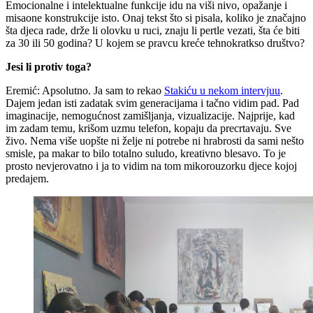
Emocionalne i intelektualne funkcije idu na viši nivo, opažanje i
misaone konstrukcije isto. Onaj tekst što si pisala, koliko je značajno
šta djeca rade, drže li olovku u ruci, znaju li pertle vezati, šta će biti
za 30 ili 50 godina? U kojem se pravcu kreće tehnokratkso društvo?
Jesi li protiv toga?
Eremić: Apsolutno. Ja sam to rekao
Stakiću u nekom intervjuu
.
Dajem jedan isti zadatak svim generacijama i tačno vidim pad. Pad
imaginacije, nemogućnost zamišljanja, vizualizacije. Najprije, kad
im zadam temu, krišom uzmu telefon, kopaju da precrtavaju. Sve
živo. Nema više uopšte ni želje ni potrebe ni hrabrosti da sami nešto
smisle, pa makar to bilo totalno suludo, kreativno blesavo. To je
prosto nevjerovatno i ja to vidim na tom mikorouzorku djece kojoj
predajem.