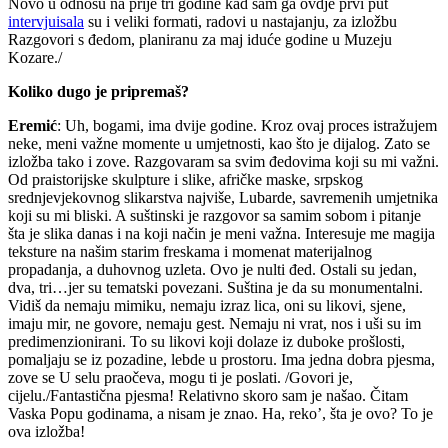
Novo u odnosu na prije tri godine kad sam ga ovdje prvi put
intervjuisala
su i veliki formati, radovi u nastajanju, za izložbu
Razgovori s đedom, planiranu za maj iduće godine u Muzeju
Kozare./
Koliko dugo je pripremaš?
Eremić
: Uh, bogami, ima dvije godine. Kroz ovaj proces istražujem
neke, meni važne momente u umjetnosti, kao što je dijalog. Zato se
izložba tako i zove. Razgovaram sa svim đedovima koji su mi važni.
Od praistorijske skulpture i slike, afričke maske, srpskog
srednjevjekovnog slikarstva najviše, Lubarde, savremenih umjetnika
koji su mi bliski. A suštinski je razgovor sa samim sobom i pitanje
šta je slika danas i na koji način je meni važna. Interesuje me magija
teksture na našim starim freskama i momenat materijalnog
propadanja, a duhovnog uzleta. Ovo je nulti đed. Ostali su jedan,
dva, tri…jer su tematski povezani. Suština je da su monumentalni.
Vidiš da nemaju mimiku, nemaju izraz lica, oni su likovi, sjene,
imaju mir, ne govore, nemaju gest. Nemaju ni vrat, nos i uši su im
predimenzionirani. To su likovi koji dolaze iz duboke prošlosti,
pomaljaju se iz pozadine, lebde u prostoru. Ima jedna dobra pjesma,
zove se U selu praočeva, mogu ti je poslati. /Govori je,
cijelu./Fantastična pjesma! Relativno skoro sam je našao. Čitam
Vaska Popu godinama, a nisam je znao. Ha, reko’, šta je ovo? To je
ova izložba!