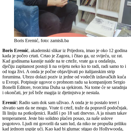
Boris Eremić, foto: zamisli.ba
Boris Eremić
, akademski slikar iz Prijedora, imao je oko 12 godina
kada je počeo crtati. Crtao je Zagora, i čitao ga, uz svijeću, uz rat.
Kad godinama kasnije naiđe na te crteže, vrate ga u ondašnju,
dječiju zapitanost postoji li na svijetu neko ko to radi, radi samo to i
od toga živi. A onda je počne objavljivati po italijanskim strip
forumima. Ubrzo dolazi poziv iz jedne od vodećih izdavačkih kuća
u Evropi. Potpisuje ugovor o probnom radu sa kompanijom Sergio
Bonelli Editore, tvorcima Duha sa sjekirom. Na tome će se saradnja
i okončati, jer još brže magija iz djetinjstva je nestala.
Eremić
: Radio sam dok sam uživao. A onda je to postalo teret i
shvatio sam da ne mogu. Vrate ti crtež, traže da popraviš podočnjak.
Ili liniju na potkoljenici. Radiš i po 18 sati dnevno. A ja nisam takav
temperament. Jeste bio solidno plaćen posao, za naše uslove
pogotovo. Ljudi mi govorili da sam lud, da niko ne propušta priliku
kad jednom uspije ući. Kao kad bi glumac stigao do Hollywooda,