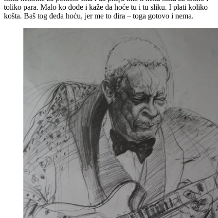
toliko para. Malo ko dođe i kaže da hoće tu i tu sliku. I plati koliko
košta. Baš tog đeda hoću, jer me to dira – toga gotovo i nema.