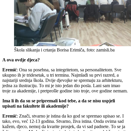
Škola slikanja i crtanja Borisa Erimiča, foto: zamisli.ba
A ova ovdje djeca?
Eremić
: Ona su posebna, sa integritetom, sa personalitetom. Sve
ukupno ih je tridesetak, u tri termina. Najmlađi su prvi razred, a
najstariji srednja škola. Dvije djevojke se spremaju za arhitekturu,
jedna za ilustraciju. To mi je isto jedan dio posla. Lani sam imao
troje za akademije, i pretprošle godine isto troje, ove godine nemam.
Ima li ih da su se pripremali kod tebe, a da se nisu uspjeli
upisati na fakultete ili akademije?
Eremić
: Znači, stvarno je istina da ko god se spremao upisao se. I
tako, evo, već 12-13 godina. Stvarno, živa istina. Onda ovima sad
kažem, djeco, nemoj da kvarite prosjek, da vi sad padnete. To se ja