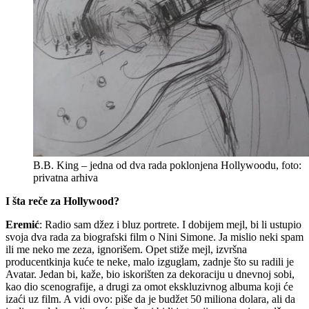
B.B. King – jedna od dva rada poklonjena Hollywoodu, foto:
privatna arhiva
I šta reče za Hollywood?
Eremić
: Radio sam džez i bluz portrete. I dobijem mejl, bi li ustupio
svoja dva rada za biografski film o Nini Simone. Ja mislio neki spam
ili me neko me zeza, ignorišem. Opet stiže mejl, izvršna
producentkinja kuće te neke, malo izguglam, zadnje što su radili je
Avatar. Jedan bi, kaže, bio iskorišten za dekoraciju u dnevnoj sobi,
kao dio scenografije, a drugi za omot ekskluzivnog albuma koji će
izaći uz film. A vidi ovo: piše da je budžet 50 miliona dolara, ali da