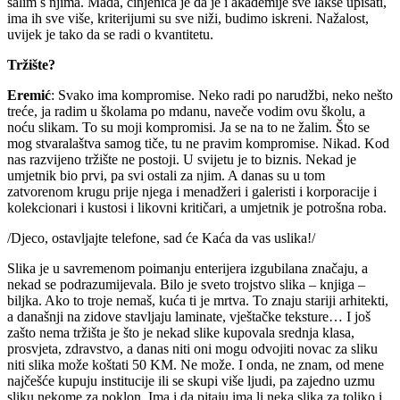
šalim s njima. Mada, činjenica je da je i akademije sve lakše upisati,
ima ih sve više, kriterijumi su sve niži, budimo iskreni. Nažalost,
uvijek je tako da se radi o kvantitetu.
Tržište?
Eremić
: Svako ima kompromise. Neko radi po narudžbi, neko nešto
treće, ja radim u školama po mdanu, naveče vodim ovu školu, a
noću slikam. To su moji kompromisi. Ja se na to ne žalim. Što se
mog stvaralaštva samog tiče, tu ne pravim kompromise. Nikad. Kod
nas razvijeno tržište ne postoji. U svijetu je to biznis. Nekad je
umjetnik bio prvi, pa svi ostali za njim. A danas su u tom
zatvorenom krugu prije njega i menadžeri i galeristi i korporacije i
kolekcionari i kustosi i likovni kritičari, a umjetnik je potrošna roba.
/Djeco, ostavljajte telefone, sad će Kaća da vas uslika!/
Slika je u savremenom poimanju enterijera izgubilana značaju, a
nekad se podrazumijevala. Bilo je sveto trojstvo slika – knjiga –
biljka. Ako to troje nemaš, kuća ti je mrtva. To znaju stariji arhitekti,
a današnji na zidove stavljaju laminate, vještačke teksture… I još
zašto nema tržišta je što je nekad slike kupovala srednja klasa,
prosvjeta, zdravstvo, a danas niti oni mogu odvojiti novac za sliku
niti slika može koštati 50 KM. Ne može. I onda, ne znam, od mene
najčešće kupuju institucije ili se skupi više ljudi, pa zajedno uzmu
sliku nekome za poklon. Ima i da pitaju ima li neka slika za toliko i