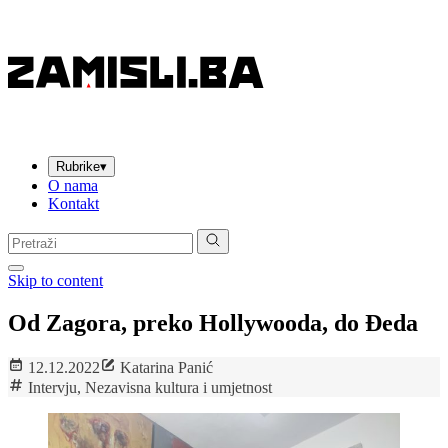
Rubrike
▾
O nama
Kontakt
Pretraga:
Skip to content
Od Zagora, preko Hollywooda, do Đeda
12.12.2022
Katarina Panić
Intervju
,
Nezavisna kultura i umjetnost