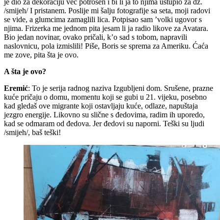
je dio za dekoraciju već potrošen i bi li ja to njima ustupio za dž.
/smijeh/ I pristanem. Poslije mi šalju fotografije sa seta, moji radovi
se vide, a glumcima zamaglili lica. Potpisao sam ’volki ugovor s
njima. Frizerka me jednom pita jesam li ja radio likove za Avatara.
Bio jedan novinar, ovako pričali, k’o sad s tobom, napravili
naslovnicu, pola izmislili! Piše, Boris se sprema za Ameriku. Ćaća
me zove, pita šta je ovo.
A šta je ovo?
Eremić
: To je serija radnog naziva Izgubljeni dom. Srušene, prazne
kuće pričaju o domu, momentu koji se gubi u 21. vijeku, posebno
kad gledaš ove migrante koji ostavljaju kuće, odlaze, napuštaja
jezgro energije. Likovno su slične s đedovima, radim ih uporedo,
kad se odmaram od đedova. Jer đedovi su naporni. Teški su ljudi
/smijeh/, baš teški!