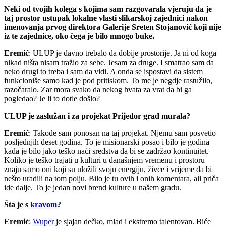
Neki od tvojih kolega s kojima sam razgovarala vjeruju da je
taj prostor ustupak lokalne vlasti slikarskoj zajednici nakon
imenovanja prvog direktora Galerije Sreten Stojanović koji nije
iz te zajednice, oko čega je bilo mnogo buke.
Eremić
: ULUP je davno trebalo da dobije prostorije. Ja ni od koga
nikad ništa nisam tražio za sebe. Jesam za druge. I smatrao sam da
neko drugi to treba i sam da vidi. A onda se ispostavi da sistem
funkcioniše samo kad je pod pritiskom. To me je negdje rastužilo,
razočaralo. Zar mora svako da nekog hvata za vrat da bi ga
pogledao? Je li to dotle došlo?
ULUP je zaslužan i za projekat Prijedor grad murala?
Eremić
: Takođe sam ponosan na taj projekat. Njemu sam posvetio
posljednjih deset godina. To je misionarski posao i bilo je godina
kada je bilo jako teško naći sredstva da bi se zadržao kontinuitet.
Koliko je teško trajati u kulturi u današnjem vremenu i prostoru
znaju samo oni koji su uložili svoju energiju, živce i vrijeme da bi
nešto uradili na tom polju. Bilo je tu ovih i onih komentara, ali priča
ide dalje. To je jedan novi brend kulture u našem gradu.
Šta je s
kravom
?
Eremić
:
Wuper
je sjajan dečko, mlad i ekstremo talentovan. Biće