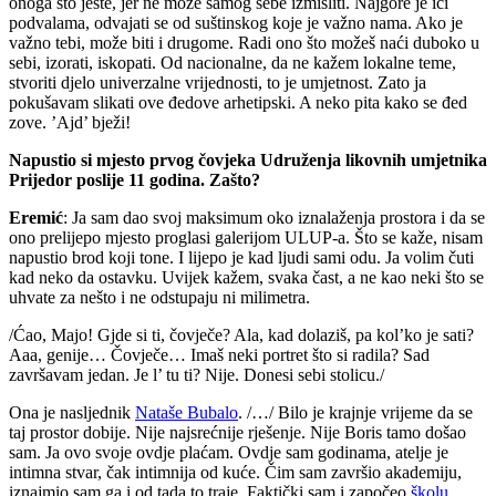
onoga što jeste, jer ne može samog sebe izmisliti. Najgore je ići
podvalama, odvajati se od suštinskog koje je važno nama. Ako je
važno tebi, može biti i drugome. Radi ono što možeš naći duboko u
sebi, izorati, iskopati. Od nacionalne, da ne kažem lokalne teme,
stvoriti djelo univerzalne vrijednosti, to je umjetnost. Zato ja
pokušavam slikati ove đedove arhetipski. A neko pita kako se đed
zove. ’Ajd’ bježi!
Napustio si mjesto prvog čovjeka Udruženja likovnih umjetnika
Prijedor poslije 11 godina. Zašto?
Eremić
: Ja sam dao svoj maksimum oko iznalaženja prostora i da se
ono prelijepo mjesto proglasi galerijom ULUP-a. Što se kaže, nisam
napustio brod koji tone. I lijepo je kad ljudi sami odu. Ja volim čuti
kad neko da ostavku. Uvijek kažem, svaka čast, a ne kao neki što se
uhvate za nešto i ne odstupaju ni milimetra.
/Ćao, Majo! Gjde si ti, čovječe? Ala, kad dolaziš, pa kol’ko je sati?
Aaa, genije… Čovječe… Imaš neki portret što si radila? Sad
završavam jedan. Je l’ tu ti? Nije. Donesi sebi stolicu./
Ona je nasljednik
Nataše Bubalo
. /…/ Bilo je krajnje vrijeme da se
taj prostor dobije. Nije najsrećnije rješenje. Nije Boris tamo došao
sam. Ja ovo svoje ovdje plaćam. Ovdje sam godinama, atelje je
intimna stvar, čak intimnija od kuće. Čim sam završio akademiju,
iznajmio sam ga i od tada to traje. Faktički sam i započeo
školu