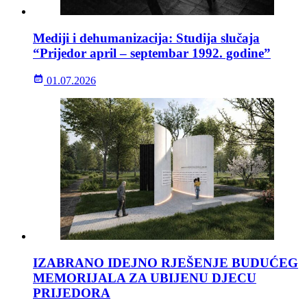
Mediji i dehumanizacija: Studija slučaja
“Prijedor april – septembar 1992. godine”
01.07.2026
IZABRANO IDEJNO RJEŠENJE BUDUĆEG
MEMORIJALA ZA UBIJENU DJECU
PRIJEDORA