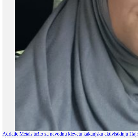
Adriatic Metals tužio za navodnu klevetu kakanjsku aktivistkinju Haj