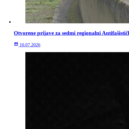
Otvorene prijave za sedmi regionalni Antifašisti
10.07.2026