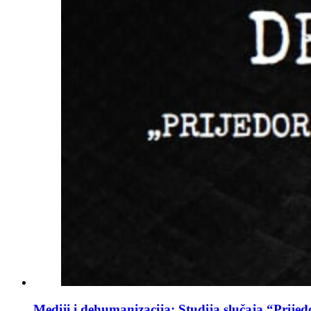
Mediji i dehumanizacija: Studija slučaja “Prijed