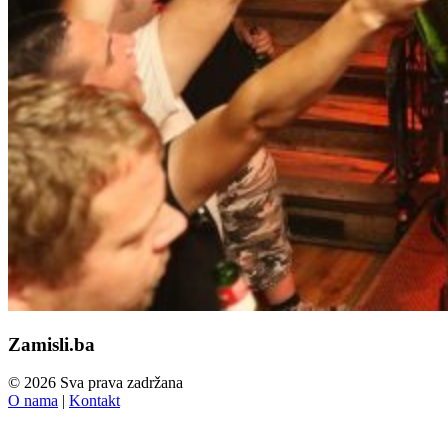
Zamisli.ba
© 2026 Sva prava zadržana
O nama
|
Kontakt