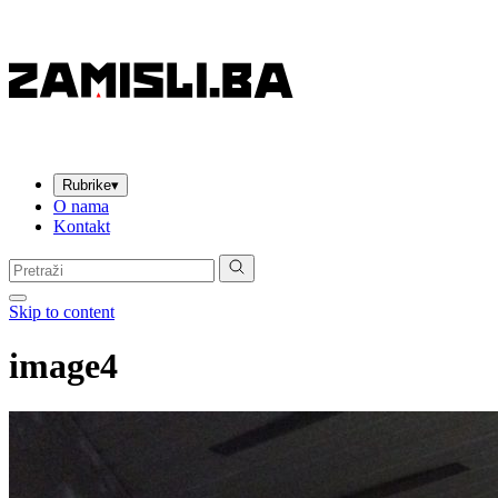
Rubrike
▾
O nama
Kontakt
Pretraga:
Skip to content
image4