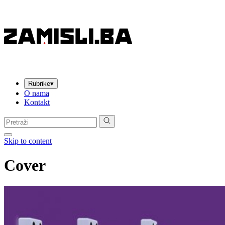
Rubrike
▾
O nama
Kontakt
Pretraga:
Skip to content
Cover