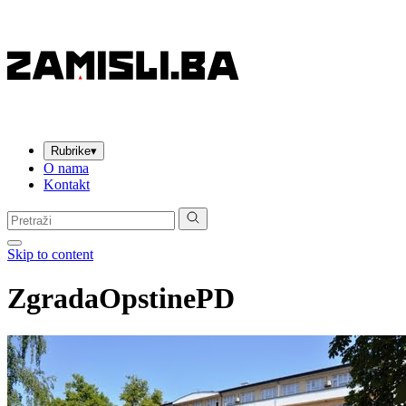
Rubrike
▾
O nama
Kontakt
Pretraga:
Skip to content
ZgradaOpstinePD