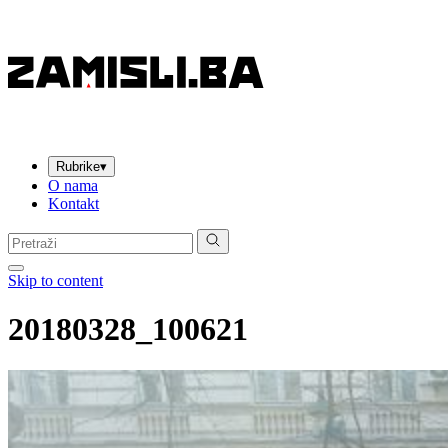
Rubrike
▾
O nama
Kontakt
Pretraga:
Skip to content
20180328_100621