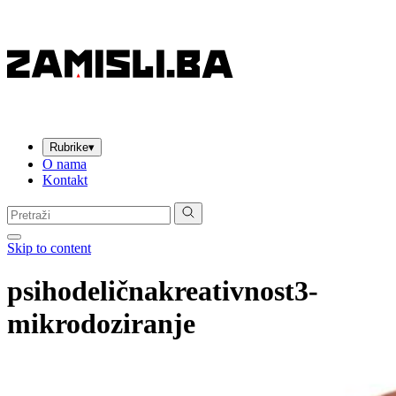
Rubrike
▾
O nama
Kontakt
Pretraga:
Skip to content
psihodeličnakreativnost3-
mikrodoziranje