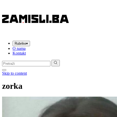
Rubrike
▾
O nama
Kontakt
Pretraga:
Skip to content
zorka