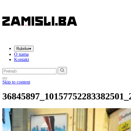
Rubrike
▾
O nama
Kontakt
Pretraga:
Skip to content
36845897_10157752283382501_