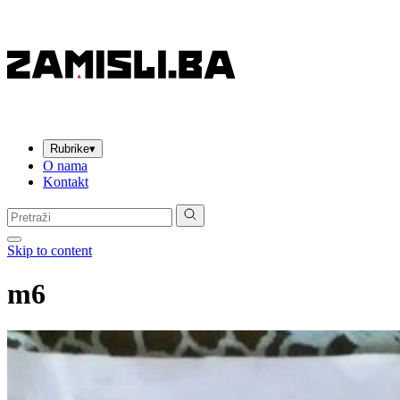
Rubrike
▾
O nama
Kontakt
Pretraga:
Skip to content
m6