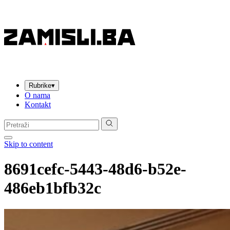
Rubrike
▾
O nama
Kontakt
Pretraga:
Skip to content
8691cefc-5443-48d6-b52e-
486eb1bfb32c