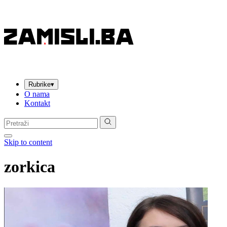
Rubrike
▾
O nama
Kontakt
Pretraga:
Skip to content
zorkica