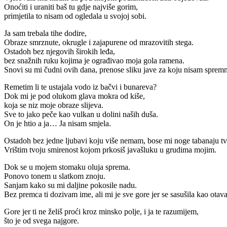
Onoćiti i uraniti baš tu gdje najviše gorim,
primjetila to nisam od ogledala u svojoj sobi.
Ja sam trebala tihe dodire,
Obraze smrznute, okrugle i zajapurene od mrazovitih stega.
Ostadoh bez njegovih širokih leđa,
bez snažnih ruku kojima je ograđivao moja gola ramena.
Snovi su mi čudni ovih dana, prenose sliku jave za koju nisam sprem
Remetim li te ustajala vodo iz bačvi i bunareva?
Dok mi je pod olukom glava mokra od kiše,
koja se niz moje obraze slijeva.
Sve to jako peče kao vulkan u dolini naših duša.
On je htio a ja… Ja nisam smjela.
Ostadoh bez jedne ljubavi koju više nemam, bose mi noge tabanaju tv
Vrištim tvoju smirenost kojom prkosiš javašluku u grudima mojim.
Dok se u mojem stomaku oluja sprema.
Ponovo tonem u slatkom znoju.
Sanjam kako su mi daljine pokosile nadu.
Bez premca ti dozivam ime, ali mi je sve gore jer se sasušila kao otava
Gore jer ti ne želiš proći kroz minsko polje, i ja te razumijem,
što je od svega najgore.