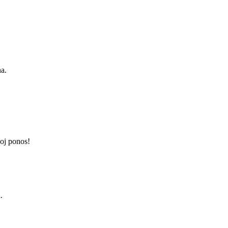
na.
oj ponos!
.