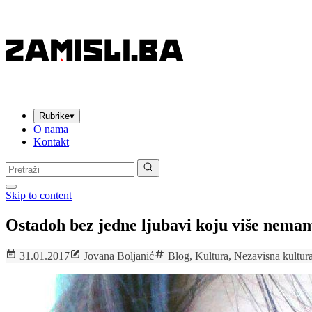
Rubrike
▾
O nama
Kontakt
Pretraga:
Skip to content
Ostadoh bez jedne ljubavi koju više nema
31.01.2017
Jovana Boljanić
Blog
,
Kultura
,
Nezavisna kultura