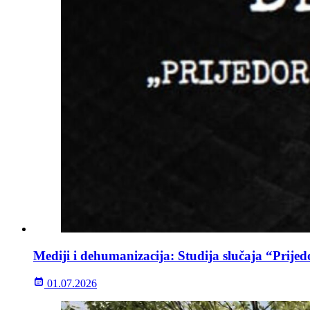
Mediji i dehumanizacija: Studija slučaja “Prijed
01.07.2026