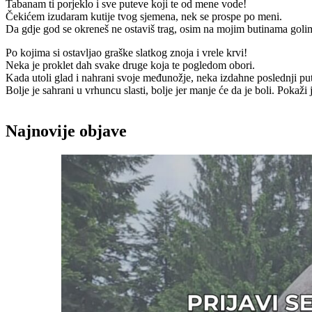
Tabanam ti porjeklo i sve puteve koji te od mene vode!
Čekićem izudaram kutije tvog sjemena, nek se prospe po meni.
Da gdje god se okreneš ne ostaviš trag, osim na mojim butinama goli
Po kojima si ostavljao graške slatkog znoja i vrele krvi!
Neka je proklet dah svake druge koja te pogledom obori.
Kada utoli glad i nahrani svoje međunožje, neka izdahne poslednji pu
Bolje je sahrani u vrhuncu slasti, bolje jer manje će da je boli. Pokaži 
Najnovije objave