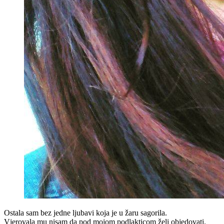
Ostala sam bez jedne ljubavi koja je u žaru sagorila.
Vjerovala mu nisam da pod mojom podlakticom želi objedovati.