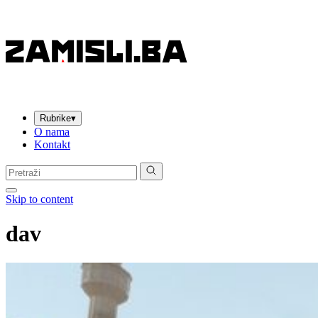
Rubrike
▾
O nama
Kontakt
Pretraga:
Skip to content
dav