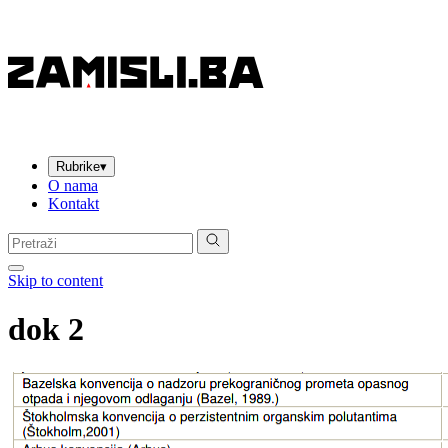
Rubrike
▾
O nama
Kontakt
Pretraga:
Skip to content
dok 2