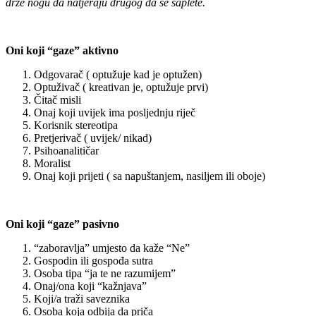
drže nogu da natjeraju drugog da se saplete.
Oni koji “gaze” aktivno
Odgovarač ( optužuje kad je optužen)
Optuživač ( kreativan je, optužuje prvi)
Čitač misli
Onaj koji uvijek ima posljednju riječ
Korisnik stereotipa
Pretjerivač ( uvijek/ nikad)
Psihoanalitičar
Moralist
Onaj koji prijeti ( sa napuštanjem, nasiljem ili oboje)
Oni koji “gaze” pasivno
“zaboravlja” umjesto da kaže “Ne”
Gospodin ili gospođa sutra
Osoba tipa “ja te ne razumijem”
Onaj/ona koji “kažnjava”
Koji/a traži saveznika
Osoba koja odbija da priča