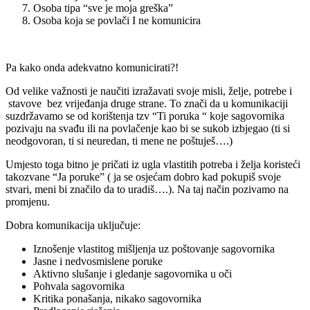
Osoba tipa “sve je moja greška”
Osoba koja se povlači I ne komunicira
Pa kako onda adekvatno komunicirati?!
Od velike važnosti je naučiti izražavati svoje misli, želje, potrebe i
stavove bez vrijeđanja druge strane. To znači da u komunikaciji
suzdržavamo se od korištenja tzv “Ti poruka “ koje sagovornika
pozivaju na svađu ili na povlačenje kao bi se sukob izbjegao (ti si
neodgovoran, ti si neuredan, ti mene ne poštuješ….)
Umjesto toga bitno je pričati iz ugla vlastitih potreba i želja koristeći
takozvane “Ja poruke” ( ja se osjećam dobro kad pokupiš svoje
stvari, meni bi značilo da to uradiš….). Na taj način pozivamo na
promjenu.
Dobra komunikacija uključuje:
Iznošenje vlastitog mišljenja uz poštovanje sagovornika
Jasne i nedvosmislene poruke
Aktivno slušanje i gledanje sagovornika u oči
Pohvala sagovornika
Kritika ponašanja, nikako sagovornika