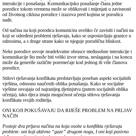
interakcije i ponašanja. Komunikacijsko ponašanje člana jedne
porodice tokom vremena može se oblikovati i mijenjati u zavisnosti
od životnog ciklusa porodice i izazova pred kojima se porodica
nađe.
Od načina na koji porodica komunicira uveliko će zavisiti i načini na
koji se određeni problemi rješavaju, kako se uspostavljaju granice u
odnosima, a s druge strane kako se njeguje porodična bliskost.
Neke porodice usvoje neadekvatne obrasce međusobne interakcije i
komunikacije što može biti veliki izvor stresa, neslaganja i na koncu
može da generiše različite poremećaje kod jednog ili više članova
porodice.
Stilovi rješavanja konflikata predstavljaju poseban aspekt socijalnih
vještina, odnosno naučenih oblika ponašanja. Kako se socijalne
vještine usvajaju od najranijeg djetinjstva (putem socijalnih oblika
učenja), tako djeca imaju mogućnost učenja stilova rješavanja
konflikata svojih roditelja.
ONI KOJI POKUŠAVAJU DA RIJEŠE PROBLEM NA PRLJAV
NAČIN
Postoje dva prljava načina na koja osobe u konfliktu rješavaju
problem: oni koji aktivno “gaze” drugom nogu, I oni koji pasivno