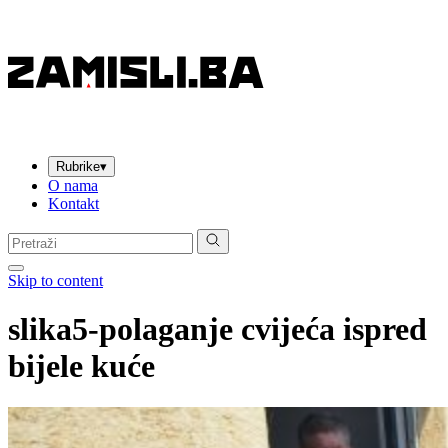
Rubrike
▾
O nama
Kontakt
Pretraga:
Skip to content
slika5-polaganje cvijeća ispred
bijele kuće