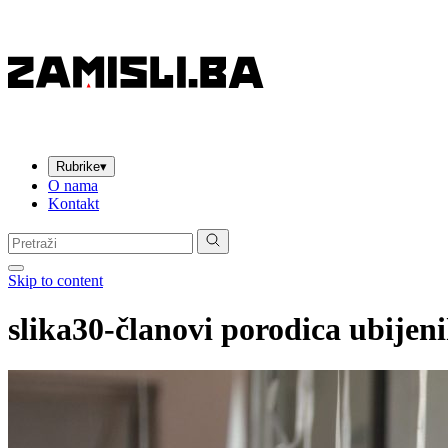
Rubrike
▾
O nama
Kontakt
Pretraga:
Skip to content
slika30-članovi porodica ubijen