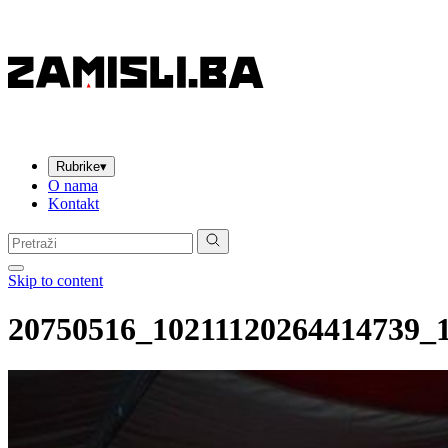
Rubrike
▾
O nama
Kontakt
Pretraga:
Skip to content
20750516_10211120264414739_