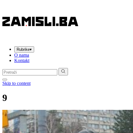
Rubrike
▾
O nama
Kontakt
Pretraga:
Skip to content
9