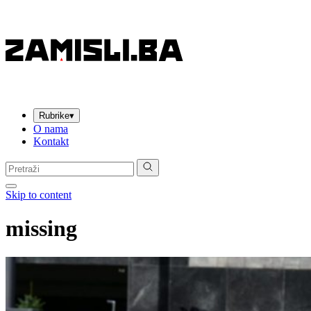
Rubrike
▾
O nama
Kontakt
Pretraga:
Skip to content
missing