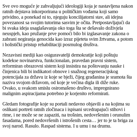
Sve ovo moguće je zahvaljujući ideologiji koja je nastavljena nakon
ratnih dejstava inkorporirana u političkim vođama koji samo
prividno, a ponekad ni to, njeguju koncilijatorni stav, ali idejna
povezanost sa svojim tutorima sasvim je očita. Pretpostavljajući da
bi svaka ideja usaglašavanja oko toga šta se dešavalo doživjela
neuspjeh, kao pružanje prve pomoći bilo bi izglasavanje zakona o
zabrani negiranja genocida kao izraz pijeteta svim žrtvama, a potom
i holistički pristup rehabilitaciji posrnulog društva.
Nezavisni mediji kao osiguravatelji demokratije koji poštuju
kodekse novinarstva, funkcionalan, pravedan pravni sistem,
reformiran obrazovni sistem koji insistira na poštovanju nauke i
činjenica bili bi indikatori obnove i snažnog regeneracijskog
potencijala za državu iz koje se bježi, čijeg građanina je sramota šta
naziva svojom državom, od koje je većina digla ili diže ruke.
Ovako, u svakom smislu osiromašeno društvo, impregnirano
malignim aspiracijama potrebno je korjenito reformirati.
Gledam fotografije koje su portali nedavno objavili a na kojima su
oslikani portreti ratnih zločinaca i ispisani srcedrapajući stihovi i
rime, i ne može se ne zapaziti, na trošnim, nedovršenim i orunulim
fasadama, pored nedovršenih i istrošenih cesta… jer to je ta briga za
svoj narod. Rasulo. Raspad sistema. I u umu i na drumu.