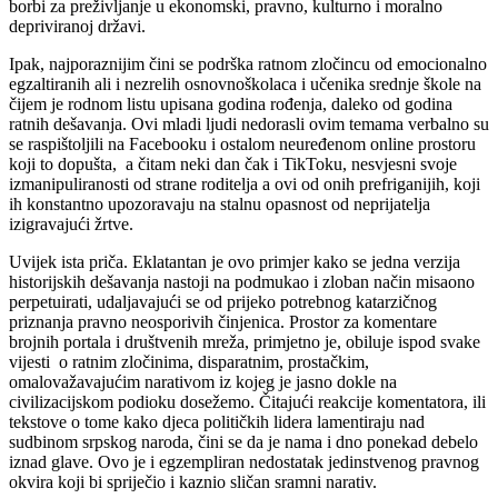
borbi za preživljanje u ekonomski, pravno, kulturno i moralno
depriviranoj državi.
Ipak, najporaznijim čini se podrška ratnom zločincu od emocionalno
egzaltiranih ali i nezrelih osnovnoškolaca i učenika srednje škole na
čijem je rodnom listu upisana godina rođenja, daleko od godina
ratnih dešavanja. Ovi mladi ljudi nedorasli ovim temama verbalno su
se raspištoljili na Facebooku i ostalom neuređenom online prostoru
koji to dopušta, a čitam neki dan čak i TikToku, nesvjesni svoje
izmanipuliranosti od strane roditelja a ovi od onih prefriganijih, koji
ih konstantno upozoravaju na stalnu opasnost od neprijatelja
izigravajući žrtve.
Uvijek ista priča. Eklatantan je ovo primjer kako se jedna verzija
historijskih dešavanja nastoji na podmukao i zloban način misaono
perpetuirati, udaljavajući se od prijeko potrebnog katarzičnog
priznanja pravno neosporivih činjenica. Prostor za komentare
brojnih portala i društvenih mreža, primjetno je, obiluje ispod svake
vijesti o ratnim zločinima, disparatnim, prostačkim,
omalovažavajućim narativom iz kojeg je jasno dokle na
civilizacijskom podioku dosežemo. Čitajući reakcije komentatora, ili
tekstove o tome kako djeca političkih lidera lamentiraju nad
sudbinom srpskog naroda, čini se da je nama i dno ponekad debelo
iznad glave. Ovo je i egzempliran nedostatak jedinstvenog pravnog
okvira koji bi spriječio i kaznio sličan sramni narativ.