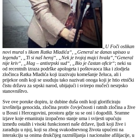
„U Foči oslikan
novi mural s likom Ratka Mladića“, „General se danas upisao u
legendu“, „Ti si naš heroj“, „Nek je tvojoj majci hvala“,“General
nije kriv“, „Hag – antisrpski sud“, „Bio je častan oficir“
; neki su
od recentnih izraza podrške apologeta i poštovaoca lika i zlodjela
zločinca Ratka Mladića koji izazivaju komešanje želuca, ali i
prijekor onih koji se usuđuju tako nazivati onoga koji je htio etnički
čistu državu za srpski narod, ubijajući i svirepo mučeći nesrpsko
stanovništvo.
Sve ove poruke dopiru, iz dubine duša onih koji glorificiraju
izvršitelja genocida, zločina protiv čovječnosti i ratnih zločina a žive
u Bosni i Hercegovini, prostoru gdje su se oni i dogodili. Sramne
izjave koje emaniraju izopačeno stanje uma i svijesti upućuju
između ostalih i visoki funkcioneri naše države, ljudi koji žive i
zarađuju u njoj, koji su zbog svakodnevnog života upućeni na
interakciju sa onima drukčijeg razmišljanja i nacionalne afilijacije, u