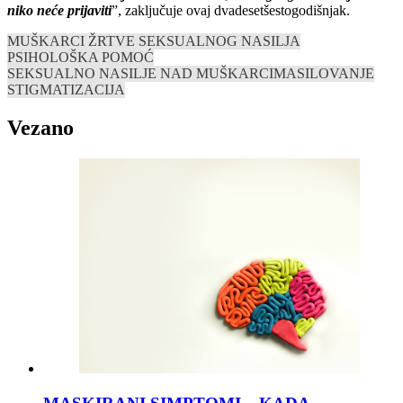
niko neće prijaviti
”, zaključuje ovaj dvadesetšestogodišnjak.
MUŠKARCI ŽRTVE SEKSUALNOG NASILJA
PSIHOLOŠKA POMOĆ
SEKSUALNO NASILJE NAD MUŠKARCIMA
SILOVANJE
STIGMATIZACIJA
Vezano