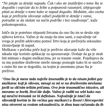
“
Ne pitajte za detalje napada. Čak i ako ste znatiželjni o tome šta se
dogodilo i
osjećate da to želite u potpunosti razumjeti, izbjegavajte
pitati za detalje o
tome kako se napad dogodio. Međutim, ako osoba
koja je preživjela silovanje
odluči podijeliti te detalje s vama,
potrudite se da slušate na način podrške i bez
osuđivanja
”, kaže
psihoterapeutica.
Ističe da je potrebno objasniti žrtvama da ono što im se desilo nije
njihova krivica. Važno je da znaju da nisu sami, a najvažnije od
svega je pružiti adekvatnu pomoć žrtvi koja je preživjela seksualno
zlostavljanje ili napad.
Muškarac s početka priče koji je preživio silovanje kaže da više
nikada nije koristio aplikacije za upoznavanje. Dodaje da ga je strah
biti intiman s dugim muškarcima, jer su traume ostale. Pojašnjava da
su mu pojedine društvene mreže mnogo pomogle kako bi se suočio
s onim što mu se dogodilo, na kojim je anonimno pisao šta je
preživio.
“
Ono što je mene tada najviše iznenadilo je to da nisam jedini gay
muškarac koji je silovan, mnogi su mi se na društvenim mrežama
javili sa sličnim teškim pričama. Ovo jeste traumatično iskustvo, ali
moramo se boriti, život ide dalje. Važno je raditi na sebi kako nas
taj mračni trenutak ne bi definisao. Najvažnije je istaći da
silovatelji koriste to što većina gay muškarci u Bosni i Hercegovini
nisu otvoreni sa svojom seksualnošću, te zbog toga računaju da ih