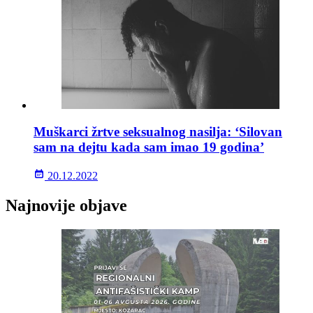
Muškarci žrtve seksualnog nasilja: ‘Silovan
sam na dejtu kada sam imao 19 godina’
20.12.2022
Najnovije objave