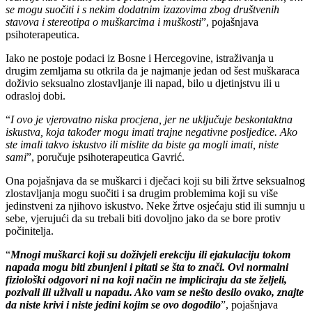
se mogu suočiti i s nekim dodatnim izazovima zbog društvenih
stavova i stereotipa o muškarcima i muškosti
”, pojašnjava
psihoterapeutica.
Iako ne postoje podaci iz Bosne i Hercegovine, istraživanja u
drugim zemljama su otkrila da je najmanje jedan od šest muškaraca
doživio seksualno zlostavljanje ili napad, bilo u djetinjstvu ili u
odrasloj dobi.
“
I ovo je vjerovatno niska procjena, jer ne uključuje beskontaktna
iskustva, koja također mogu imati trajne negativne posljedice. Ako
ste imali takvo iskustvo ili mislite da biste ga mogli imati, niste
sami
”, poručuje psihoterapeutica Gavrić.
Ona pojašnjava da se muškarci i dječaci koji su bili žrtve seksualnog
zlostavljanja mogu suočiti i sa drugim problemima koji su više
jedinstveni za njihovo iskustvo. Neke žrtve osjećaju stid ili sumnju u
sebe, vjerujući da su trebali biti dovoljno jako da se bore protiv
počinitelja.
“
Mnogi muškarci koji su doživjeli erekciju ili ejakulaciju tokom
napada mogu biti zbunjeni i pitati se šta to znači. Ovi normalni
fiziološki odgovori ni na koji način ne impliciraju da ste željeli,
pozivali ili uživali u napadu. Ako vam se nešto desilo ovako, znajte
da niste krivi i niste jedini kojim se ovo dogodilo
”, pojašnjava