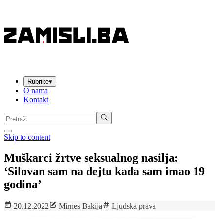
Rubrike
▾
O nama
Kontakt
Pretraga:
Skip to content
Muškarci žrtve seksualnog nasilja:
‘Silovan sam na dejtu kada sam imao 19
godina’
20.12.2022
Mirnes Bakija
Ljudska prava