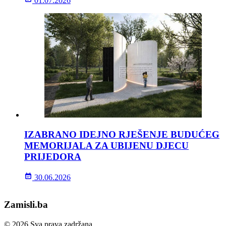
01.07.2026
IZABRANO IDEJNO RJEŠENJE BUDUĆEG
MEMORIJALA ZA UBIJENU DJECU
PRIJEDORA
30.06.2026
Zamisli.ba
© 2026 Sva prava zadržana