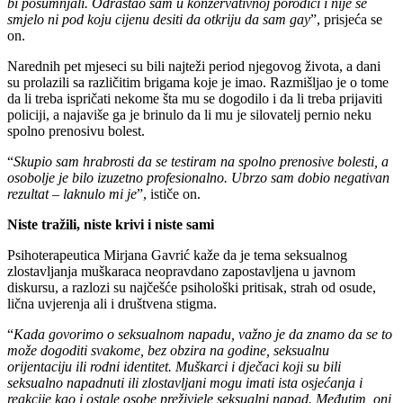
bi posumnjali. Odrastao sam u konzervativnoj porodici i nije se
smjelo ni pod koju cijenu desiti da otkriju da sam gay
”, prisjeća se
on.
Narednih pet mjeseci su bili najteži period njegovog života, a dani
su prolazili sa različitim brigama koje je imao. Razmišljao je o tome
da li treba ispričati nekome šta mu se dogodilo i da li treba prijaviti
policiji, a najaviše ga je brinulo da li mu je silovatelj pernio neku
spolno prenosivu bolest.
“
Skupio sam hrabrosti da se testiram na spolno prenosive bolesti, a
osobolje je bilo izuzetno profesionalno. Ubrzo sam dobio negativan
rezultat – laknulo mi je
”, ističe on.
Niste tražili, niste krivi i niste sami
Psihoterapeutica Mirjana Gavrić kaže da je tema seksualnog
zlostavljanja muškaraca neopravdano zapostavljena u javnom
diskursu, a razlozi su najčešće psihološki pritisak, strah od osude,
lična uvjerenja ali i društvena stigma.
“
Kada govorimo o seksualnom napadu, važno je da znamo da se to
može dogoditi svakome, bez obzira na godine, seksualnu
orijentaciju ili rodni identitet. Muškarci i dječaci koji su bili
seksualno napadnuti ili zlostavljani mogu imati ista osjećanja i
reakcije kao i ostale osobe preživjele seksualni napad. Međutim, oni