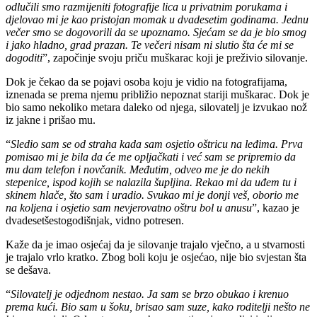
odlučili smo
razmijeniti fotografije lica u privatnim porukama i
djelovao mi je kao pristojan
momak u dvadesetim godinama. Jednu
večer smo se dogovorili da se
upoznamo. Sjećam se da je bio smog
i jako hladno, grad prazan. Te večeri
nisam ni slutio šta će mi se
dogoditi
”, započinje svoju priču muškarac koji je preživio silovanje.
Dok je čekao da se pojavi osoba koju je vidio na fotografijama,
iznenada se prema njemu približio nepoznat stariji muškarac. Dok je
bio samo nekoliko metara daleko od njega, silovatelj je izvukao nož
iz jakne i prišao mu.
“
Sledio sam se od straha kada sam osjetio oštricu na leđima. Prva
pomisao mi
je bila da će me opljačkati i već sam se pripremio da
mu dam telefon i novčanik.
Međutim, odveo me je do nekih
stepenice, ispod kojih se nalazila šupljina.
Rekao mi da uđem tu i
skinem hlače, što sam i uradio. Svukao mi je donji veš,
oborio me
na koljena i osjetio sam nevjerovatno oštru bol u anusu
”, kazao je
dvadesetšestogodišnjak, vidno potresen.
Kaže da je imao osjećaj da je silovanje trajalo vječno, a u stvarnosti
je trajalo vrlo kratko. Zbog boli koju je osjećao, nije bio svjestan šta
se dešava.
“
Silovatelj je odjednom nestao. Ja sam se brzo obukao i krenuo
prema kući. Bio sam u šoku, brisao sam suze, kako roditelji nešto ne