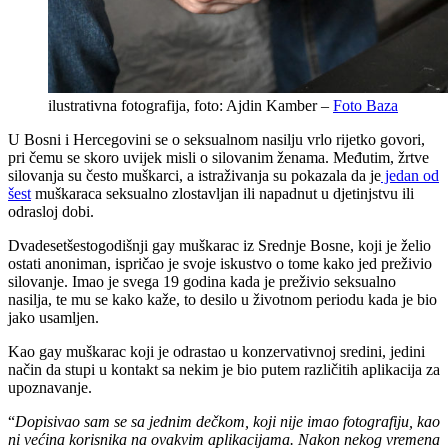
ilustrativna fotografija, foto: Ajdin Kamber –
Foto Baza
U Bosni i Hercegovini se o seksualnom nasilju vrlo rijetko govori,
pri čemu se skoro uvijek misli o silovanim ženama. Međutim, žrtve
silovanja su često muškarci, a istraživanja su pokazala da je
jedan od
šest
muškaraca seksualno zlostavljan ili napadnut u djetinjstvu ili
odrasloj dobi.
Dvadesetšestogodišnji gay muškarac iz Srednje Bosne, koji je želio
ostati anoniman, ispričao je svoje iskustvo o tome kako jed preživio
silovanje. Imao je svega 19 godina kada je preživio seksualno
nasilja, te mu se kako kaže, to desilo u životnom periodu kada je bio
jako usamljen.
Kao gay muškarac koji je odrastao u konzervativnoj sredini, jedini
način da stupi u kontakt sa nekim je bio putem različitih aplikacija za
upoznavanje.
“
Dopisivao sam se sa jednim dečkom, koji nije imao fotografiju, kao
ni većina
korisnika na ovakvim aplikacijama. Nakon nekog vremena