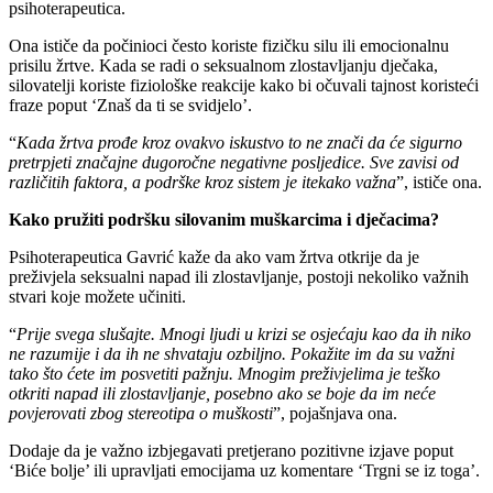
psihoterapeutica.
Ona ističe da počinioci često koriste fizičku silu ili emocionalnu
prisilu žrtve. Kada se radi o seksualnom zlostavljanju dječaka,
silovatelji koriste fiziološke reakcije kako bi očuvali tajnost koristeći
fraze poput ‘Znaš da ti se svidjelo’.
“
Kada žrtva prođe kroz ovakvo iskustvo to ne znači da će sigurno
pretrpjeti značajne dugoročne negativne posljedice. Sve zavisi od
različitih faktora, a podrške kroz sistem je itekako važna
”, ističe ona.
Kako pružiti podršku silovanim muškarcima i dječacima?
Psihoterapeutica Gavrić kaže da ako vam žrtva otkrije da je
preživjela seksualni napad ili zlostavljanje, postoji nekoliko važnih
stvari koje možete učiniti.
“
Prije svega slušajte. Mnogi ljudi u krizi se osjećaju kao da ih niko
ne razumije i da ih ne shvataju ozbiljno. Pokažite im da su važni
tako što ćete im posvetiti pažnju. Mnogim preživjelima je teško
otkriti napad ili zlostavljanje, posebno ako se boje da im neće
povjerovati zbog stereotipa o muškosti
”, pojašnjava ona.
Dodaje da je važno izbjegavati pretjerano pozitivne izjave poput
‘Biće bolje’ ili upravljati emocijama uz komentare ‘Trgni se iz toga’.