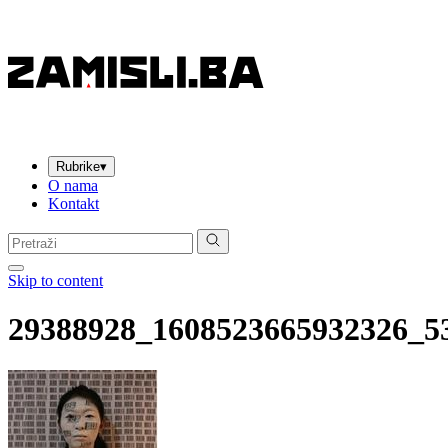
Rubrike
▾
O nama
Kontakt
Pretraga:
Skip to content
29388928_1608523665932326_5