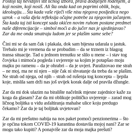
Postoji taj nevidljivi štit ličnog izbora, prava dodijeljen rođenjem, a
koji nosim, koji nosiš. Ali šta onda kad on poprimi oblik, boju,
ideologiju… Šta kada vaše riječi više nisu njegova posljedica nego
uzrok – a vaša djela refleksija očajne potrebe za njegovim jačanjem.
Šta kada taj isti koncept sada okićen novim ruhom postane predmet
naše diferencijacije – simbol moći a do jučer nas je ujedinjavao?
Zar da me onda smatraju ludom jer se plašim same sebe?
Čini mi se da sam čak i plakala, dok sam bijesna udarala u jastuk.
Trebalo mi je vremena da se probudim – da se trznem iz blagog
transa situacije. Tad u jednom trenutku se slilo u mene – i stav tog
čovjeka i mirnoća pogleda i uvjerenje sa kojim je potapšao moju
majku po ramenu – da je ohrabri – da je uvjeri. Paralizovao me strah
– ne moj, ma ne ni njen – nije čak ni shvatanje da treba da se plašim.
Ne strah od njega, od njih – strah od rušenja tog koncepta – ljepila
koje, mislila sam drži nas još uvijek korak dalje od pravila džungle.
Zar da mi dok ulazim na biralište načelnik mjesne zajednice kaže za
koga da glasam? Zar da mi oblikuje političko uvjerenje – zarad mog
ličnog boljitka u vidu asfaltiranja mahalse ulice koju predugo
čekamo? Zar da je taj boljitak uvjetovan?
Zar da mi prešutno nabija na nos paket pomoći penzionerima – što
je općina tokom COVID-19 karantina dostavila mojoj nani? Zar se
mogu tako kupiti? A ponajviše zar da moja majka prešuti?