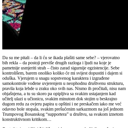
Da su me pitali – da li ću se ikada plašiti same sebe? – vjerovatno
bih rekla – da postoji previše drugih razloga i ljudi na koje je
pametnije usmjeriti strah – čisto zarad sigurnije egzistencije. Sebe
kontrolišem, barem onoliko koliko će mi svijest dopustiti i dajem si
oduška. Vjerujem u snagu sopstvenog karaktera i izgrađene
samokontrole vođene uvjerenjem u neophodnu društvenu strukturu,
pravila koja lebde u zraku oko svih nas. Nismo ih pročitali, nisu nam
objašnjena, a tu su skoro pa opipljiva sa svakim ustajanjem kad
učitelj ulazi u učionicu, svakim minutom dok stojim u beskrajno
dugom redu za ovjeru papira u opštini i ne preskačem iako me već
odavno bole stopala, svakim prešućenim sarkazmom na još jednom
Trumpovog Bosanskog “supportera” u društvu, sa svakom iznetom
konstruktivnom kritikom…