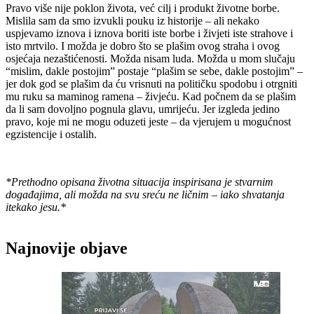
Pravo više nije poklon života, već cilj i produkt životne borbe.
Mislila sam da smo izvukli pouku iz historije – ali nekako
uspjevamo iznova i iznova boriti iste borbe i živjeti iste strahove i
isto mrtvilo. I možda je dobro što se plašim ovog straha i ovog
osjećaja nezaštićenosti. Možda nisam luda. Možda u mom slučaju
“mislim, dakle postojim” postaje “plašim se sebe, dakle postojim” –
jer dok god se plašim da ću vrisnuti na političku spodobu i otrgniti
mu ruku sa maminog ramena – živjeću. Kad počnem da se plašim
da li sam dovoljno pognula glavu, umrijeću. Jer izgleda jedino
pravo, koje mi ne mogu oduzeti jeste – da vjerujem u mogućnost
egzistencije i ostalih.
*Prethodno opisana životna situacija inspirisana je stvarnim
događajima, ali možda na svu sreću ne ličnim – iako shvatanja
itekako jesu.*
Najnovije objave