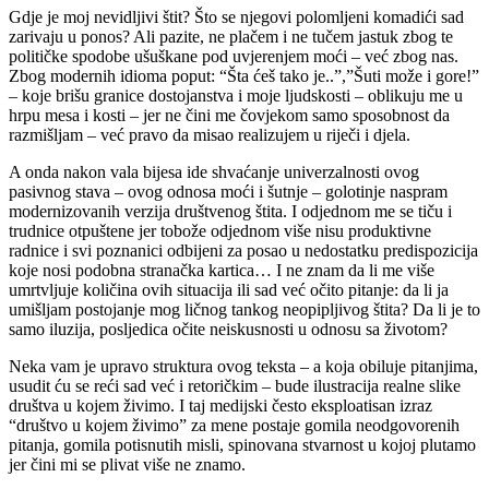
Gdje je moj nevidljivi štit? Što se njegovi polomljeni komadići sad
zarivaju u ponos? Ali pazite, ne plačem i ne tučem jastuk zbog te
političke spodobe ušuškane pod uvjerenjem moći – već zbog nas.
Zbog modernih idioma poput: “Šta ćeš tako je..”,”Šuti može i gore!”
– koje brišu granice dostojanstva i moje ljudskosti – oblikuju me u
hrpu mesa i kosti – jer ne čini me čovjekom samo sposobnost da
razmišljam – već pravo da misao realizujem u riječi i djela.
A onda nakon vala bijesa ide shvaćanje univerzalnosti ovog
pasivnog stava – ovog odnosa moći i šutnje – golotinje naspram
modernizovanih verzija društvenog štita. I odjednom me se tiču i
trudnice otpuštene jer tobože odjednom više nisu produktivne
radnice i svi poznanici odbijeni za posao u nedostatku predispozicija
koje nosi podobna stranačka kartica… I ne znam da li me više
umrtvljuje količina ovih situacija ili sad već očito pitanje: da li ja
umišljam postojanje mog ličnog tankog neopipljivog štita? Da li je to
samo iluzija, posljedica očite neiskusnosti u odnosu sa životom?
Neka vam je upravo struktura ovog teksta – a koja obiluje pitanjima,
usudit ću se reći sad već i retoričkim – bude ilustracija realne slike
društva u kojem živimo. I taj medijski često eksploatisan izraz
“društvo u kojem živimo” za mene postaje gomila neodgovorenih
pitanja, gomila potisnutih misli, spinovana stvarnost u kojoj plutamo
jer čini mi se plivat više ne znamo.