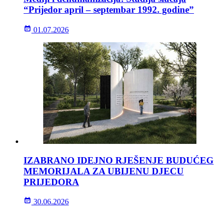
“Prijedor april – septembar 1992. godine”
01.07.2026
IZABRANO IDEJNO RJEŠENJE BUDUĆEG
MEMORIJALA ZA UBIJENU DJECU
PRIJEDORA
30.06.2026