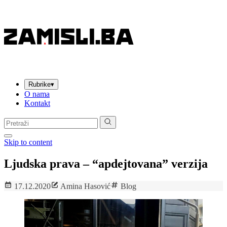
Rubrike
▾
O nama
Kontakt
Pretraga:
Skip to content
Ljudska prava – “apdejtovana” verzija
17.12.2020
Amina Hasović
Blog