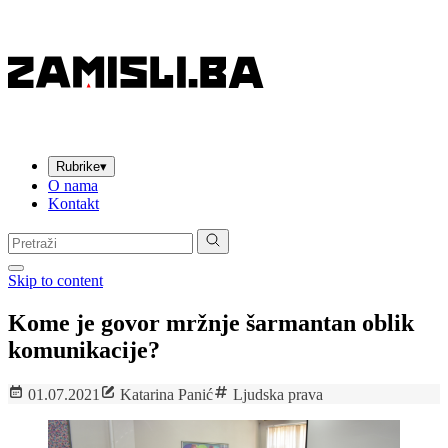
Rubrike
▾
O nama
Kontakt
Pretraga:
Skip to content
Kome je govor mržnje šarmantan oblik
komunikacije?
01.07.2021
Katarina Panić
Ljudska prava