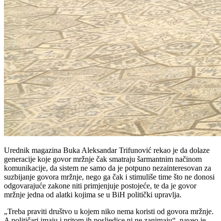
Urednik magazina Buka Aleksandar Trifunović rekao je da dolaze
generacije koje govor mržnje čak smatraju šarmantnim načinom
komunikacije, da sistem ne samo da je potpuno nezainteresovan za
suzbijanje govora mržnje, nego ga čak i stimuliše time što ne donosi
odgovarajuće zakone niti primjenjuje postojeće, te da je govor
mržnje jedna od alatki kojima se u BiH politički upravlja.
„Treba praviti društvo u kojem niko nema koristi od govora mržnje.
A političari imaju i pritom ih posljedice ni ne zanimaju“, naveo je