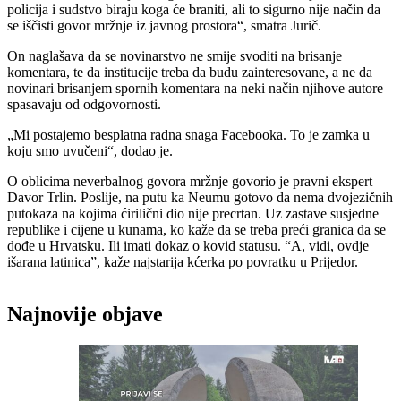
policija i sudstvo biraju koga će braniti, ali to sigurno nije način da
se iščisti govor mržnje iz javnog prostora“, smatra Jurič.
On naglašava da se novinarstvo ne smije svoditi na brisanje
komentara, te da institucije treba da budu zainteresovane, a ne da
novinari brisanjem spornih komentara na neki način njihove autore
spasavaju od odgovornosti.
„Mi postajemo besplatna radna snaga Facebooka. To je zamka u
koju smo uvučeni“, dodao je.
O oblicima neverbalnog govora mržnje govorio je pravni ekspert
Davor Trlin. Poslije, na putu ka Neumu gotovo da nema dvojezičnih
putokaza na kojima ćirilični dio nije precrtan. Uz zastave susjedne
republike i cijene u kunama, ko kaže da se treba preći granica da se
dođe u Hrvatsku. Ili imati dokaz o kovid statusu. “A, vidi, ovdje
išarana latinica”, kaže najstarija kćerka po povratku u Prijedor.
Najnovije objave