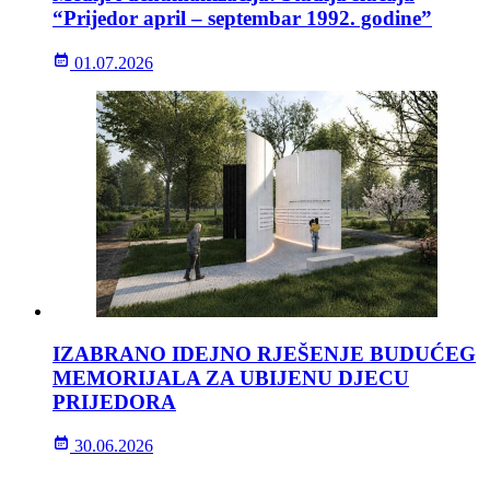
“Prijedor april – septembar 1992. godine”
01.07.2026
IZABRANO IDEJNO RJEŠENJE BUDUĆEG
MEMORIJALA ZA UBIJENU DJECU
PRIJEDORA
30.06.2026