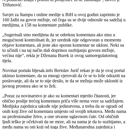
Trifunović.
Savjet za štampu i online medije u BiH u ovoj godini zaprimio je
160 žalbi na govor mržnje, od čega su se dvije odnosile na sadržaj u
medijima, a 158 na komentare publike.
„Sugerisali smo medijima da se odreknu komentara ako nisu u
mogućnosti kontrolisati ih, jer urednik nije odgovoran u momentu
objave komentara, ali jeste ako sporan komentar ne ukloni. Neki su
to učinili i na taj način dali doprinos suzbijanju govora mržnje,
većina nije“, rekla je Dženana Burek iz ovog samoregulatornog
tijela.
Novinar portala bljesak.info Berislav Jurič rekao je da je ovaj portal
ukinuo komentare, da su mnogi vjerovali da će se to loše odraziti na
poslovanje, ali da se to nije desilo, te da se mržnja može ukloniti iz
javnog prostora ako se to želi.
„Poraz za novinarstvo je ako su komentari mjerilo čitanosti, jer
obično poslije trećeg komentara priča više nema veze sa sadržajem.
Medijska zajednica takođe nije jedinstvena, a treba da se ogradi od
onih koji žive od komentara umjesto od svojih tekstova. Među nama
su profesionalne žrtve, a one stvarne uglavnom ćute. Od običnih
ljudi teško je očekivati da ne mrze, ali na nama je da to suzbijamo, a
među nama su oni koji od toga žive. Međunarodna zajednica i