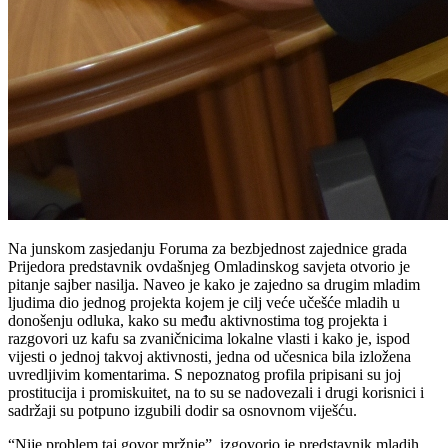
Na junskom zasjedanju Foruma za bezbjednost zajednice grada
Prijedora predstavnik ovdašnjeg Omladinskog savjeta otvorio je
pitanje sajber nasilja. Naveo je kako je zajedno sa drugim mladim
ljudima dio jednog projekta kojem je cilj veće učešće mladih u
donošenju odluka, kako su među aktivnostima tog projekta i
razgovori uz kafu sa zvaničnicima lokalne vlasti i kako je, ispod
vijesti o jednoj takvoj aktivnosti, jedna od učesnica bila izložena
uvredljivim komentarima. S nepoznatog profila pripisani su joj
prostitucija i promiskuitet, na to su se nadovezali i drugi korisnici i
sadržaji su potpuno izgubili dodir sa osnovnom viješću.
“Nije problem taj govor mržnje”, izgovorio je predstavnik mladih