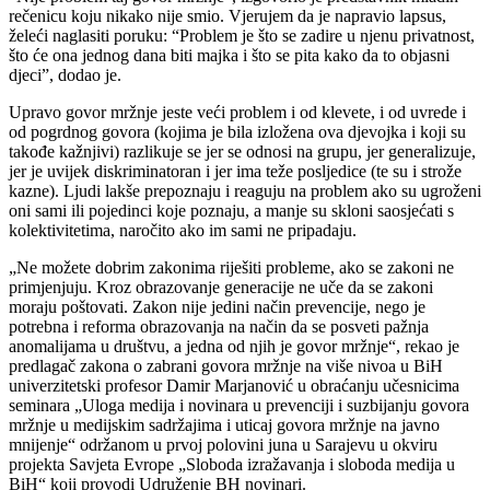
rečenicu koju nikako nije smio. Vjerujem da je napravio lapsus,
želeći naglasiti poruku: “Problem je što se zadire u njenu privatnost,
što će ona jednog dana biti majka i što se pita kako da to objasni
djeci”, dodao je.
Upravo govor mržnje jeste veći problem i od klevete, i od uvrede i
od pogrdnog govora (kojima je bila izložena ova djevojka i koji su
takođe kažnjivi) razlikuje se jer se odnosi na grupu, jer generalizuje,
jer je uvijek diskriminatoran i jer ima teže posljedice (te su i strože
kazne). Ljudi lakše prepoznaju i reaguju na problem ako su ugroženi
oni sami ili pojedinci koje poznaju, a manje su skloni saosjećati s
kolektivitetima, naročito ako im sami ne pripadaju.
„Ne možete dobrim zakonima riješiti probleme, ako se zakoni ne
primjenjuju. Kroz obrazovanje generacije ne uče da se zakoni
moraju poštovati. Zakon nije jedini način prevencije, nego je
potrebna i reforma obrazovanja na način da se posveti pažnja
anomalijama u društvu, a jedna od njih je govor mržnje“, rekao je
predlagač zakona o zabrani govora mržnje na više nivoa u BiH
univerzitetski profesor Damir Marjanović u obraćanju učesnicima
seminara „Uloga medija i novinara u prevenciji i suzbijanju govora
mržnje u medijskim sadržajima i uticaj govora mržnje na javno
mnijenje“ održanom u prvoj polovini juna u Sarajevu u okviru
projekta Savjeta Evrope „Sloboda izražavanja i sloboda medija u
BiH“ koji provodi Udruženje BH novinari.