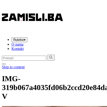
Rubrike
▾
O nama
Kontakt
Pretraga:
Skip to content
IMG-
319b067a4035fd06b2ccd20e84d
V