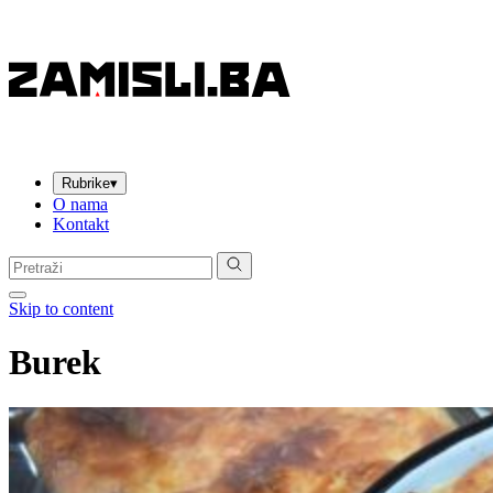
Rubrike
▾
O nama
Kontakt
Pretraga:
Skip to content
Burek