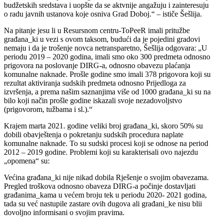
budžetskih sredstava i uopšte da se aktvnije angažuju i zainteresuju
o radu javnih ustanova koje osniva Grad Doboj.“ – ističe Šešlija.
Na pitanje jesu li u Resursnom centru-ToPeeR imali pritužbe
građana_ki u vezi s ovom taksom, budući da je pojedini gradovi
nemaju i da je trošenje novca netransparetno, Šešlija odgovara: „U
periodu 2019 – 2020 godina, imali smo oko 300 predmeta odnosno
prigovora na poslovanje DIRG-a, odnosno obavezu plaćanja
komunalne naknade. Prošle godine smo imali 378 prigovora koji su
rezultat aktiviranja sudskih predmeta odnosno Prijedloga za
izvršenja, a prema našim saznanjima više od 1000 građana_ki su na
bilo koji način prošle godine iskazali svoje nezadovoljstvo
(prigovorom, tužbama i sl.).“
Krajem marta 2021. godine veliki broj građana_ki, skoro 50% su
dobili obavještenja o pokretanju sudskih procedura naplate
komunalne naknade. To su sudski procesi koji se odnose na period
2012 – 2019 godine. Problemi koji su karakterisali ovo najezdu
„opomena“ su:
Većina građana_ki nije nikad dobila Rješenje o svojim obavezama.
Pregled troškova odnosno obaveza DIRG-a počinje dostavljati
građanima_kama u većem broju tek u periodu 2020- 2021 godina,
tada su već nastupile zastare ovih dugova ali građani_ke nisu blii
dovoljno informisani o svojim pravima.