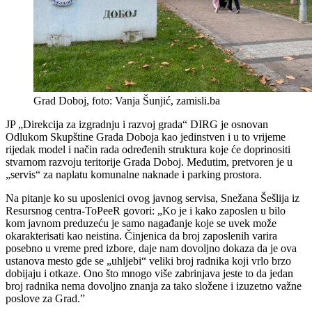
Grad Doboj, foto: Vanja Šunjić, zamisli.ba
JP „Direkcija za izgradnju i razvoj grada“ DIRG je osnovan
Odlukom Skupštine Grada Doboja kao jedinstven i u to vrijeme
rijedak model i način rada određenih struktura koje će doprinositi
stvarnom razvoju teritorije Grada Doboj. Međutim, pretvoren je u
„servis“ za naplatu komunalne naknade i parking prostora.
Na pitanje ko su uposlenici ovog javnog servisa, Snežana Šešlija iz
Resursnog centra-ToPeeR govori: „Ko je i kako zaposlen u bilo
kom javnom preduzeću je samo nagađanje koje se uvek može
okarakterisati kao neistina. Činjenica da broj zaposlenih varira
posebno u vreme pred izbore, daje nam dovoljno dokaza da je ova
ustanova mesto gde se „uhljebi“ veliki broj radnika koji vrlo brzo
dobijaju i otkaze. Ono što mnogo više zabrinjava jeste to da jedan
broj radnika nema dovoljno znanja za tako složene i izuzetno važne
poslove za Grad.”