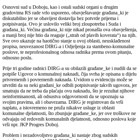
Osnovni sud u Doboju, kao i ostali sudski organi u drugim
gradovima RS rade vrlo usporeno, obavještavanje građana_ki je
diskutabilno jer se obavijest dostavlja bez potvrde prijema i
potpisivanja. Ovo je uslovilo veliki broj zloupotreba i Suda i
građana_ki. Većina građana_ki nije nikad pronašla ova obavještenja,
a manji broj nije htio da reaguje („strah od plavih koverata“) na njih.
Sve ovo ukazuje na haotično stanje u ovoj oblasti, neusklađenost
propisa, neuvezanost DIRG-a i Odjeljenja za stambeno-komunalne
poslove, te neprofesionalnog odnosa radnika prema ovom pitanju,
odnosno poslu.
Prije tri godine radnici DIRG-a su obilazili građane_ke i nudili da se
potpiše Ugovor o komunalnoj naknadi, čija svrha je opisana u dijelu
privremenih i povremenih naknada. Uvidom u evidenciju može se
utvrditi da su neki građani_ke odbili potpisivanje takvih ugovora, jer
smatraju da ne treba da plaćaju ovu naknadu, što je rezultat njihove
neinformisanosti, ali odsustva odgovornosti da se upoznaju sa
svojim pravima, ali i obavezama. DIRG je registrovan da vrši
naplatu, a istovremeno ne pruža nikakve usluge iz oblasti
komunalne djelatnosti, što zbunjuje građane_ke, jer ove troškove ne
odvajaju od redovnih komunalnih djelatnosti, odnosno poslova koje
vrši npr. JKP Progres Doboj.
Problem i nezadovoljstvo građana_ki nastaje zbog sudskih