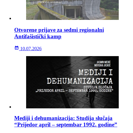
Otvorene prijave za sedmi regionalni
Antifašistički kamp
10.07.2026
Mediji i dehumanizacija: Studija slučaja
“Prijedor april – septembar 1992. godine”