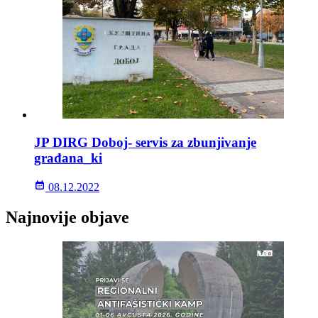
JP DIRG Doboj- servis za zbunjivanje
građana_ki
08.12.2022
Najnovije objave