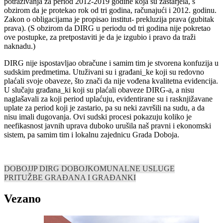
potraživanja za period 2012-2019 godine koja su zastarjela, s
obzirom da je protekao rok od tri godina, računajući i 2012. godinu.
Zakon o obligacijama je propisao institut- prekluzija prava (gubitak
prava). (S obzirom da DIRG u periodu od tri godina nije pokretao
ove postupke, za pretpostaviti je da je izgubio i pravo da traži
naknadu.)
DIRG nije ispostavljao obračune i samim tim je stvorena konfuzija u
sudskim predmetima. Utuživani su i građani_ke koji su redovno
plaćali svoje obaveze, što znači da nije vođena kvalitetna evidencija.
U slučaju građana_ki koji su plaćali obaveze DIRG-a, a nisu
naglašavali za koji period uplaćuju, evidentirane su i rasknjižavane
uplate za period koji je zastario, pa su neki završili na sudu, a da
nisu imali dugovanja. Ovi sudski procesi pokazuju koliko je
neefikasnost javnih uprava duboko urušila naš pravni i ekonomski
sistem, pa samim tim i lokalnu zajednicu Grada Doboja.
DOBOJ
JP DIRG DOBOJ
KOMUNALNE USLUGE
PRITUŽBE GRAĐANA I GRAĐANKI
Vezano