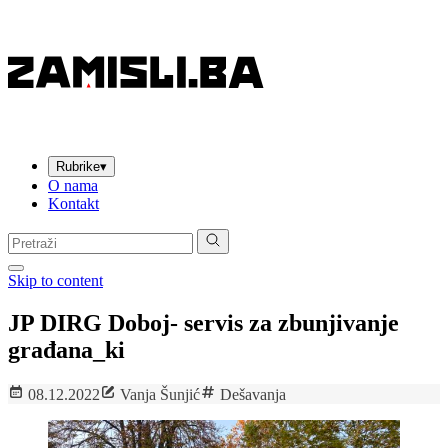
Rubrike
▾
O nama
Kontakt
Pretraga:
Skip to content
JP DIRG Doboj- servis za zbunjivanje
građana_ki
08.12.2022
Vanja Šunjić
Dešavanja