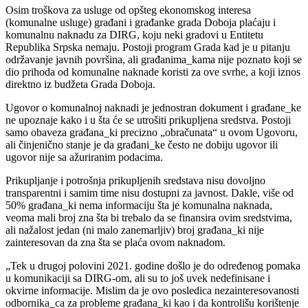
Osim troškova za usluge od opšteg ekonomskog interesa
(komunalne usluge) građani i građanke grada Doboja plaćaju i
komunalnu naknadu za DIRG, koju neki gradovi u Entitetu
Republika Srpska nemaju. Postoji program Grada kad je u pitanju
održavanje javnih površina, ali građanima_kama nije poznato koji se
dio prihoda od komunalne naknade koristi za ove svrhe, a koji iznos
direktno iz budžeta Grada Doboja.
Ugovor o komunalnoj naknadi je jednostran dokument i građane_ke
ne upoznaje kako i u šta će se utrošiti prikupljena sredstva. Postoji
samo obaveza građana_ki precizno „obračunata“ u ovom Ugovoru,
ali činjenično stanje je da građani_ke često ne dobiju ugovor ili
ugovor nije sa ažuriranim podacima.
Prikupljanje i potrošnja prikupljenih sredstava nisu dovoljno
transparentni i samim time nisu dostupni za javnost. Dakle, više od
50% građana_ki nema informaciju šta je komunalna naknada,
veoma mali broj zna šta bi trebalo da se finansira ovim sredstvima,
ali nažalost jedan (ni malo zanemarljiv) broj građana_ki nije
zainteresovan da zna šta se plaća ovom naknadom.
„Tek u drugoj polovini 2021. godine došlo je do određenog pomaka
u komunikaciji sa DIRG-om, ali su to još uvek nedefinisane i
okvirne informacije. Mislim da je ovo posledica nezainteresovanosti
odbornika_ca za probleme građana_ki kao i da kontrolišu korištenje