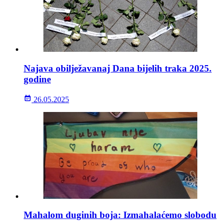
Najava obilježavanaj Dana bijelih traka 2025.
godine
26.05.2025
Mahalom duginih boja: Izmahalaćemo slobodu