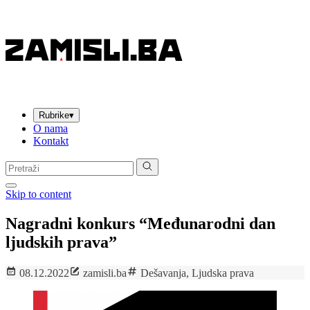
Rubrike
▾
O nama
Kontakt
Pretraga:
Skip to content
Nagradni konkurs “Međunarodni dan
ljudskih prava”
08.12.2022
zamisli.ba
Dešavanja
,
Ljudska prava