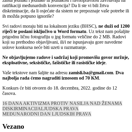
zaista jednaki i jednake ili jednakost i ravnopravnost završavaju na
ratifikaciji međunardnih konvencija? Da li ste vi bili žrtva
diskriminacije, da li osjećate da sistem ne prepoznaje vaše potrebe ili
ih možda potpuno ignoriše?
Svi radovi moraju biti na lokalnom jeziku (BHSC),
ne duži od 1200
riječi te poslani isključivo u Word formatu
. Uz tekst nam pošaljite
prigodnu ličnu fotografiju u jpg formatu veličine do 2 MB. Radovi
koji su prethodno objavljivani, ili/i ne ispunjavaju gore navedene
uslove konkursa neće biti uzeti u razmatranje.
Ne objavljujemo radove i sadržaj koji promovišu govor mržnje,
eksploativne, seksističke, fašističke ili rasističke ideje
.
Vaše tekstove nam šaljite na adresu
zamisli.ba@gmail.com
.
Dva
najbolja rada ćemo nagraditi iznosom od 70 KM
.
Konkurs će biti otvoren do 18. decembra, 2022. godine do 12
časova.
16 DANA AKTIVIZMA PROTIV NASILJA NAD ŽENAMA
DISKIRMINACIJA
LJUDSKA PRAVA
MEĐUNARODNI DAN LJUDSKIH PRAVA
Vezano