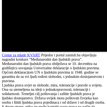
Centar za mlade KVART
Prijedor i portal zamisli.ba objavljuju
nagradni konkurs “Međunarodni dan ljudskih prava”.
Međunarodni dan ljudskih prava obilježava se 10. decembra na
godišnjicu usvajanja Univerzalne deklaracije o ljudskim pravima.
Općom deklaracijom UN o ljudskim pravima iz 1948. godine se
garantira da su svi ljudi rođeni slobodni, s jednakim dostojanstvom i
pravima.
Ljudska prava uvjet su slobode, mira, tolerancije i pravde u svijetu.
Ona su utemeljena na ideji o jednakopravnosti, toleranciji i
solidarnosti. Temeljni cilj poštovanja i zaštite ljudskih prava je
ljudsko dostojanstvo. Država uvijek mora poštovati čovjeka kao
osobu i štititi ljudska prava pojedinaca i od države i od drugih osoba.
S druge strane, nitko ne može koristiti svoja prava na način da