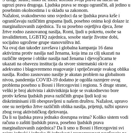
ugrozi prava drugoga. Ljudska prava se mogu ograničiti, ali jedino u
posebnim okolnostima i u skladu sa zakonom.
Nažalost, svakodnevno smo svjedoci da se ljudska prava krše i
ograničavaju različitim grupama ljudi, posebno onima koji dolaze iz
marginalizovanih zajednica. Tu su posebno osjetljiva djeca, žene
žrtve rodno zasnovanog nasilja, Romi, ljudi u pokretu, osobe sa
invaliditetom, LGBTIQ zajednica, sosobe starije životne dobi,
socijalno ugrožene grupe stanovništva itd.
Na ovaj dan također završava i globalna kampanja 16 dana
aktivizma protiv nasilja nad ženama, koja ima za cilj ukazati na
različite stepene i oblike nasilja nad ženama i djevojčicama te
ukazati na obavezu institucija da stvore sistematski okvir za
adekvatno i blagovremeno reagovanje i spriječavanje svakog oblika
nasilja. Rodno zasnovano nasilje je akutan problem na globalnom
nivou, pandemija COVID-19 dodatno je ogolila razmjere ovog
problema posebno u Bosni i Hercegovini i regionu. S druge strane,
veliki je broj akrivista i aktivistkinja koje se svakodnevno bore
protiv kršena ljudskih prava različitih grupa ljudi koji su
diskriminisani i/ili obespravljeni u našem društvu. Nažalost, upravo
one su nerijetko žrtve različitih oblika nasilja, prijetnji, tužbi upravo
zbog svog aktivističkog djelovanja.
Da li su ljudska prava jednako dosrupna svima? Koliko sistem vodi
računa o zaštiti ljudskih prava, posebno ljudskih prava
marginalizovanih zajednica? Da li smo u Bosni i Hercegovini svi