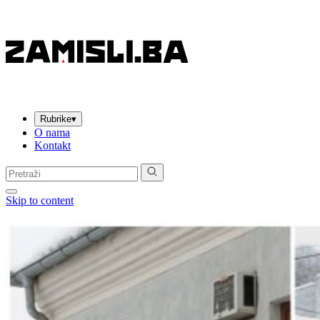
Rubrike
▾
O nama
Kontakt
Pretraga:
Skip to content