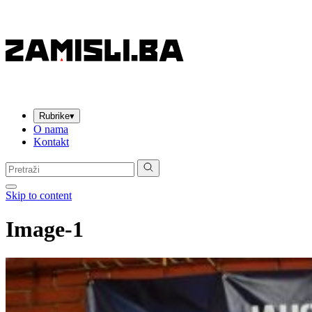
Rubrike
▾
O nama
Kontakt
Pretraga:
Skip to content
Image-1