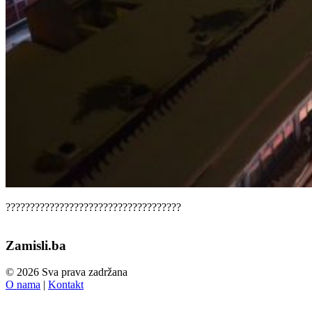
????????????????????????????????????
Zamisli.ba
© 2026 Sva prava zadržana
O nama
|
Kontakt