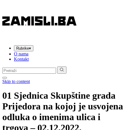
Rubrike
▾
O nama
Kontakt
Pretraga:
Skip to content
01 Sjednica Skupštine grada
Prijedora na kojoj je usvojena
odluka o imenima ulica i
trgova – 02.12.2022.