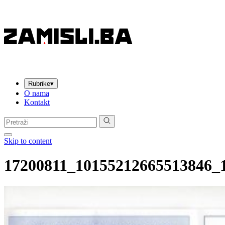
Rubrike
▾
O nama
Kontakt
Pretraga:
Skip to content
17200811_10155212665513846_