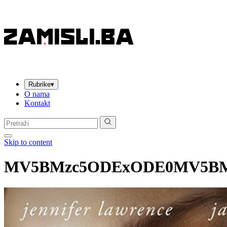
Rubrike
▾
O nama
Kontakt
Pretraga:
Skip to content
MV5BMzc5ODExODE0MV5BMl5