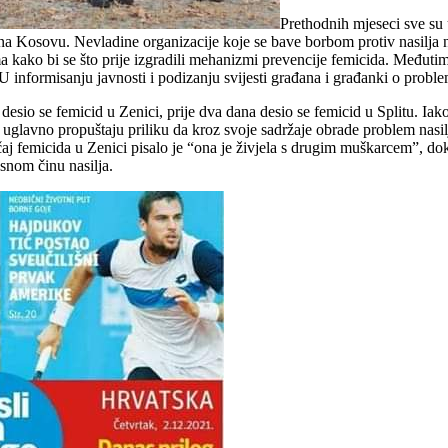
Prethodnih mjeseci sve su 
na Kosovu. Nevladine organizacije koje se bave borbom protiv nasilja na
 kako bi se što prije izgradili mehanizmi prevencije femicida. Međutim, 
 U informisanju javnosti i podizanju svijesti građana i građanki o prob
o se femicid u Zenici, prije dva dana desio se femicid u Splitu. Iako j
 uglavno propuštaju priliku da kroz svoje sadržaje obrade problem nasilj
čaj femicida u Zenici pisalo je “ona je živjela s drugim muškarcem”, do
asnom činu nasilja.