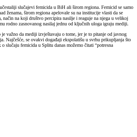
učestaliji slučajevi femicida u BiH ali širom regiona. Femicid se samo
d ženama, širom regiona apelovale su na institucije vlasti da se
način na koji društvo percipira nasilje i reaguje na njega u velikoj
lemu rodno zasnovanog nasilaj jednu od ključnih uloga igraju mediji.
e važno da mediji izvještavaju o tome, jer je to pitanje od javnog
a. Najčešće, se ovakvi događaji ekspolatišu u svrhu prikupljanja što
k o slučaju femicida u Splitu danas možemo čitati “potresna