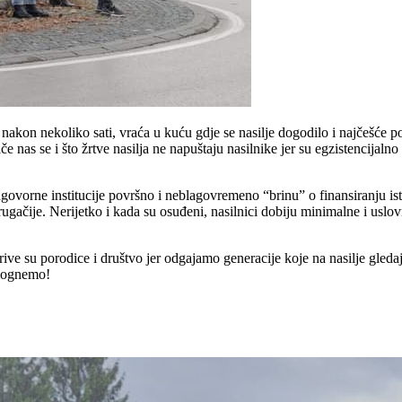
nakon nekoliko sati, vraća u kuću gdje se nasilje dogodilo i najčešće pon
iče nas se i što žrtve nasilja ne napuštaju nasilnike jer su egzistencijaln
dgovorne institucije površno i neblagovremeno “brinu” o finansiranju 
drugačije. Nerijetko i kada su osuđeni, nasilnici dobiju minimalne i uslo
 krive su porodice i društvo jer odgajamo generacije koje na nasilje gl
omognemo!