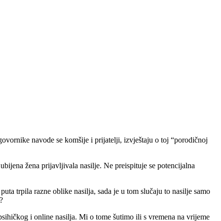
ovornike navode se komšije i prijatelji, izvještaju o toj “porodičnoj
bijena žena prijavljivala nasilje. Ne preispituje se potencijalna
a trpila razne oblike nasilja, sada je u tom slučaju to nasilje samo
?
ihičkog i online nasilja. Mi o tome šutimo ili s vremena na vrijeme