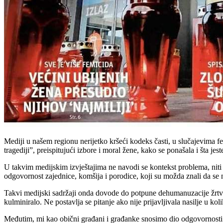
Mediji u našem regionu nerijetko kršeći kodeks časti, u slučajevima fem
tragediji”, preispitujući izbore i moral žene, kako se ponašala i šta jes
U takvim medijskim izvještajima ne navodi se kontekst problema, niti do
odgovornost zajednice, komšija i porodice, koji su možda znali da se n
Takvi medijski sadržaji onda dovode do potpune dehumanuzacije žrtve. 
kulminiralo. Ne postavlja se pitanje ako nije prijavljivala nasilje u ko
Međutim, mi kao obični građani i građanke snosimo dio odgovornosti. H