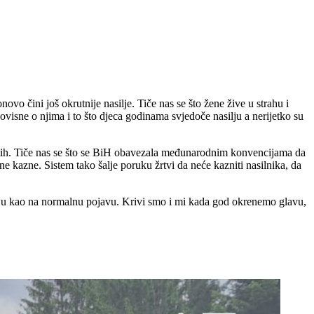
ovo čini još okrutnije nasilje. Tiče nas se što žene žive u strahu i
o ovisne o njima i to što djeca godinama svjedoče nasilju a nerijetko su
istih. Tiče nas se što se BiH obavezala međunarodnim konvencijama da
vne kazne. Sistem tako šalje poruku žrtvi da neće kazniti nasilnika, da
edaju kao na normalnu pojavu. Krivi smo i mi kada god okrenemo glavu,