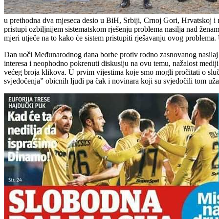
u prethodna dva mjeseca desio u BiH, Srbiji, Crnoj Gori, Hrvatskoj i 
pristupi ozbiljnijem sistematskom rješenju problema nasilja nad ženama
mjeri utječe na to kako će sistem pristupiti rješavanju ovog problema.
Dan uoči Međunarodnog dana borbe protiv rodno zasnovanog nasilaj desi
interesa i neophodno pokrenuti diskusiju na ovu temu, nažalost mediji
većeg broja klikova. U prvim vijestima koje smo mogli pročitati o slu
svjedočenja” obicnih ljudi pa čak i novinara koji su svjedočili tom už