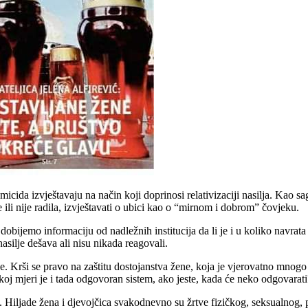
icida izvještavaju na način koji doprinosi relativizaciji nasilja. Kao sag
te ili nije radila, izvještavati o ubici kao o “mirnom i dobrom” čovjeku.
bijemo informaciju od nadležnih institucija da li je i u koliko navrata u
asilje dešava ali nisu nikada reagovali.
Krši se pravo na zaštitu dostojanstva žene, koja je vjerovatno mnogo put
likoj mjeri je i tada odgovoran sistem, ako jeste, kada će neko odgovarati
iljade žena i djevojčica svakodnevno su žrtve fizičkog, seksualnog, ps