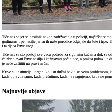
Tiče nas se jer se nasilnik nakon zadržavanja u policiji, najčešće samo 
godinama trpe nasilje jer su ih naše porodice odgajale da šute i trpe. T
i ta djeca žrtve istog.
Tiče nas se što postoji sve veća potreba za sigurnim kućama dok se o
će zbrinjavati žrtve nasilja i kažnjavati počinioce, a praksa pokazuje 
je neće zaštititi na pravi način.
Krive su institucije i organi koji su dužni baviti se ovim problemom,
kada opravdavamo, kada prešutimo, kada ne reagujemo, kada ne p
Najnovije objave