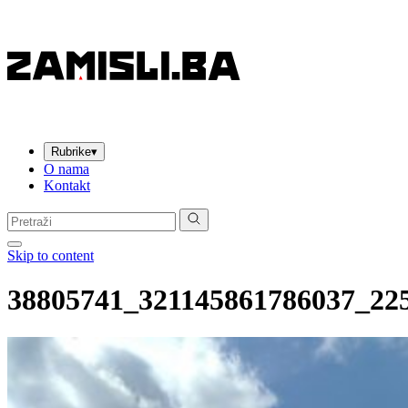
Rubrike
▾
O nama
Kontakt
Pretraga:
Skip to content
38805741_321145861786037_22