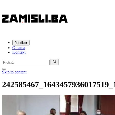
Rubrike
▾
O nama
Kontakt
Pretraga:
Skip to content
242585467_1643457936017519_