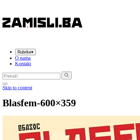
Rubrike
▾
O nama
Kontakt
Pretraga:
Skip to content
Blasfem-600×359