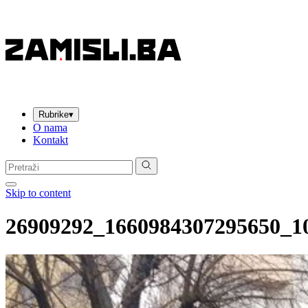
Rubrike
▾
O nama
Kontakt
Pretraga:
Skip to content
26909292_1660984307295650_1