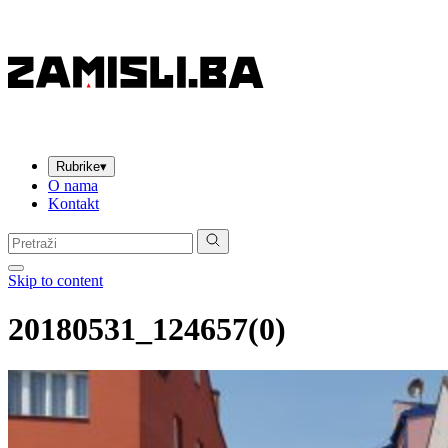
Rubrike
▾
O nama
Kontakt
Pretraga:
Skip to content
20180531_124657(0)