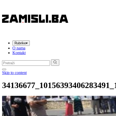
Rubrike
▾
O nama
Kontakt
Pretraga:
Skip to content
34136677_10156393406283491_